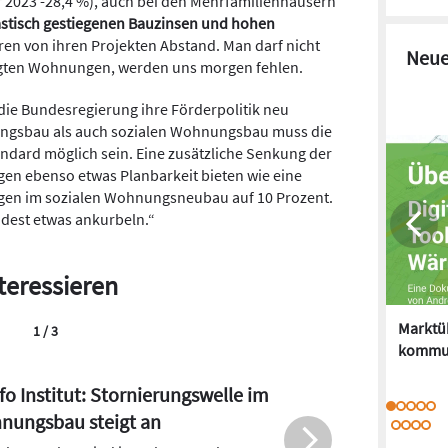
r 2023 -28,4 %), auch bei den Mehrfamilienhäusern
stisch gestiegenen Bauzinsen und hohen
en von ihren Projekten Abstand. Man darf nicht
Neue
igten Wohnungen, werden uns morgen fehlen.
die Bundesregierung ihre Förderpolitik neu
ngsbau als auch sozialen Wohnungsbau muss die
dard möglich sein. Eine zusätzliche Senkung der
en ebenso etwas Planbarkeit bieten wie eine
en im sozialen Wohnungsneubau auf 10 Prozent.
est etwas ankurbeln.“
teressieren
Marktüb
2 / 3
kommu
ichen für eine drohende
insolvenz