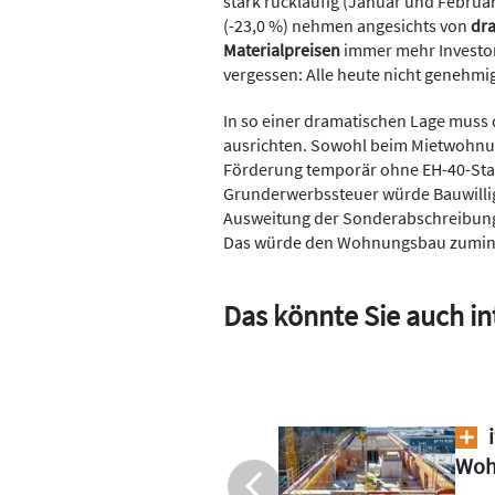
stark rückläufig (Januar und Februa
(-23,0 %) nehmen angesichts von
dra
Materialpreisen
immer mehr Investor
vergessen: Alle heute nicht genehm
In so einer dramatischen Lage muss 
ausrichten. Sowohl beim Mietwohnu
Förderung temporär ohne EH-40-Stan
Grunderwerbssteuer würde Bauwillig
Ausweitung der Sonderabschreibung
Das würde den Wohnungsbau zumind
Das könnte Sie auch in
rnierungswelle im
Anze
 an
Bau