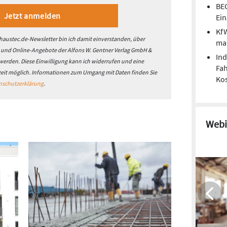
BEG
Ei
Kf
austec.de-Newsletter bin ich damit einverstanden, über
man
- und Online-Angebote der Alfons W. Gentner Verlag GmbH &
Ind
 werden. Diese Einwilligung kann ich widerrufen und eine
Fa
zeit möglich. Informationen zum Umgang mit Daten finden Sie
Kos
nschutzerklärung
.
Webi