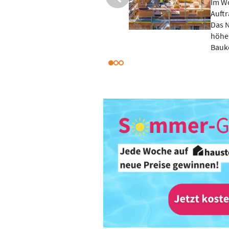
 Februar mehr
Die I
n als im Vormonat.
größt
rk unter den deutlich
Haus
gestiegenen
Baui