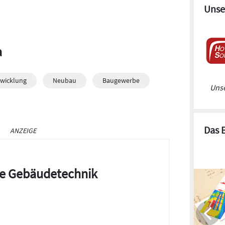
Unse
a
wicklung
Neubau
Baugewerbe
Unse
Das 
ANZEIGE
die Gebäudetechnik