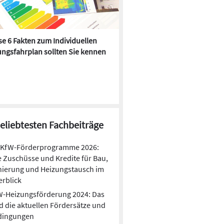
e 6 Fakten zum Individuellen
Kühlen mit Heizkörper:
ngsfahrplan sollten Sie kennen
Wärmepumpe macht es mögl
beliebtesten Fachbeiträge
KfW-Förderprogramme 2026:
e Zuschüsse und Kredite für Bau,
nierung und Heizungstausch im
rblick
W-Heizungsförderung 2024: Das
d die aktuellen Fördersätze und
dingungen