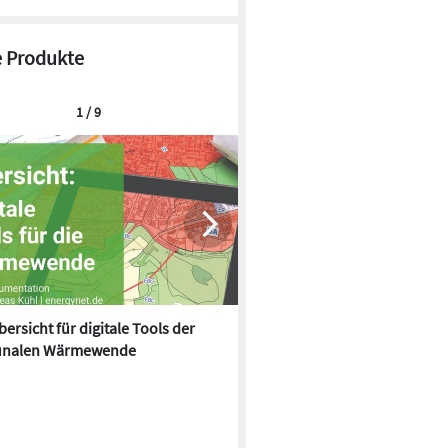
 Produkte
1 / 9
ersicht für digitale Tools der
Effizientes Liquid Cooling und
nalen Wärmewende
gestützte Automatisierung: M
Electric auf der Data Centre 
Viele Projekte im Wohnungsbau
werden gestrichen