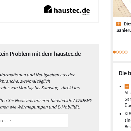
Dies
Sanieru
 Kein Problem mit dem haustec.de
Die 
Informationen und Neuigkeiten aus der
branche, zweimal täglich
nlos von Montag bis Samstag - direkt ins
All
Sa
alten Sie News aus unserer haustec.de ACADEMY
Übe
emen wie Wärmepumpen und E-Mobilität.
Kf
sin
Be