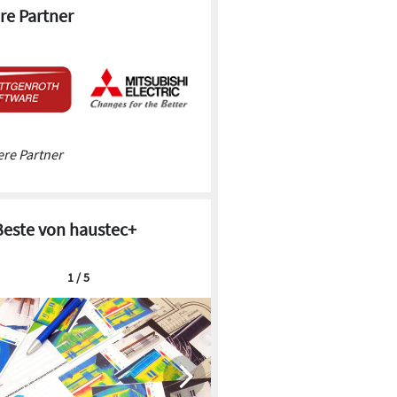
re Partner
re Partner
Beste von haustec+
1 / 5