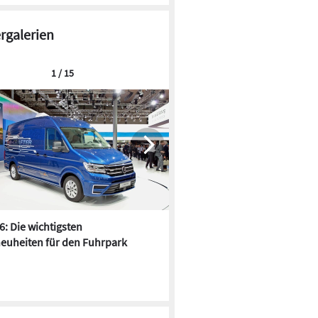
Die Stornierungen gehen laut ifo Institut zwar
zurück, bleiben aber immer noch auf einem
ergalerien
außergewöhnlichen Hoch. Baufirmen blicken
mit Angst in die Zukunft des Wohnungsbau.
1 / 15
6: Die wichtigsten
Pfusch am Bau - die 10 schrä
euheiten für den Fuhrpark
Fundstücke