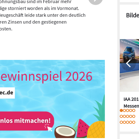
nsolvenz des Baupartners ist eine der
en Gefahren für private Bauherren beim
Bild
bau. Aber woran erkennt man eine
nsolvenz?
IAA 201
Messen