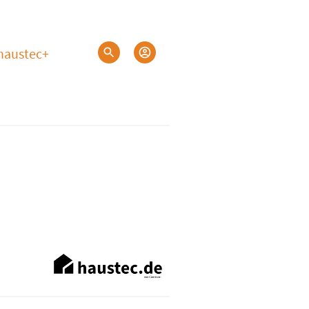
haustec+