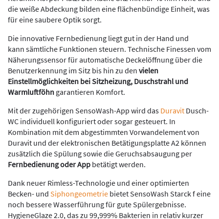
die weiße Abdeckung bilden eine flächenbündige Einheit, was
für eine saubere Optik sorgt.
Die innovative Fernbedienung liegt gut in der Hand und
kann sämtliche Funktionen steuern. Technische Finessen vom
Näherungssensor für automatische Deckelöffnung über die
Benutzerkennung im Sitz bis hin zu den
vielen
Einstellmöglichkeiten bei Sitzheizung, Duschstrahl und
Warmluftföhn
garantieren Komfort.
Mit der zugehörigen SensoWash-App wird das
Duravit
Dusch-
WC individuell konfiguriert oder sogar gesteuert. In
Kombination mit dem abgestimmten Vorwandelement von
Duravit und der elektronischen Betätigungsplatte A2 können
zusätzlich die Spülung sowie die Geruchsabsaugung per
Fernbedienung oder App
betätigt werden.
Dank neuer Rimless-Technologie und einer optimierten
Becken- und
Siphongeometrie
bietet SensoWash Starck f eine
noch bessere Wasserführung für gute Spülergebnisse.
HygieneGlaze 2.0, das zu 99,999% Bakterien in relativ kurzer