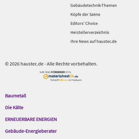
Gebäudetechnik-Themen
Köpfe der Szene
Editors' Choice
Herstellerverzeichnis
Ihre News auf haustec.de
© 2026 haustec.de - Alle Rechte vorbehalten.
Baumetall
Das
Gentner
Die Kälte
Netzwerk
ERNEUERBARE ENERGIEN
Gebäude-Energieberater