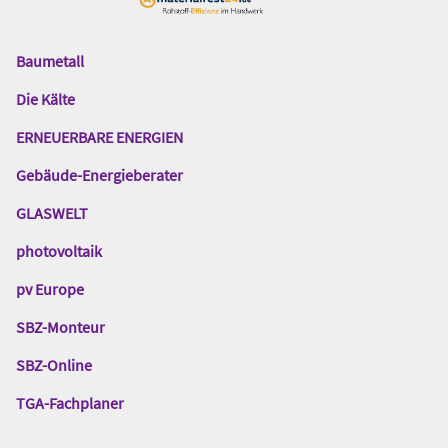
Baumetall
Das
Gentner
Die Kälte
Netzwerk
ERNEUERBARE ENERGIEN
Gebäude-Energieberater
GLASWELT
photovoltaik
pv Europe
SBZ-Monteur
SBZ-Online
TGA-Fachplaner