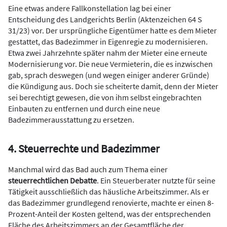
Eine etwas andere Fallkonstellation lag bei einer
Entscheidung des Landgerichts Berlin (Aktenzeichen 64 S
31/23) vor. Der ursprüngliche Eigentümer hatte es dem Mieter
gestattet, das Badezimmer in Eigen­regie zu modernisieren.
Etwa zwei Jahrzehnte später nahm der Mieter eine erneute
Modernisierung vor. Die neue Vermieterin, die es inzwi­schen
gab, sprach deswegen (und wegen einiger anderer Gründe)
die Kündigung aus. Doch sie scheiterte damit, denn der Mieter
sei berech­tigt gewesen, die von ihm selbst eingebrachten
Einbauten zu entfernen und durch eine neue
Badezimmerausstattung zu ersetzen.
4. Steuerrechte und Badezimmer
Manchmal wird das Bad auch zum Thema einer
steuerrechtlichen De­batte
. Ein Steuerberater nutzte für seine
Tätigkeit ausschließlich das häusliche Arbeitszimmer. Als er
das Badezimmer grundlegend reno­vierte, machte er einen 8-
Prozent-Anteil der Kosten geltend, was der entsprechenden
Fläche des Arbeitszimmers an der Gesamtfläche der