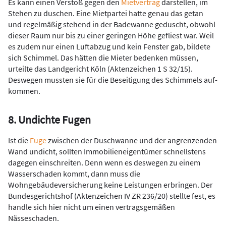
Es kann einen Verstoß gegen den
Mietvertrag
darstellen, im
Stehen zu duschen. Eine Mietpartei hatte genau das getan
und regelmäßig stehend in der Badewanne geduscht, obwohl
dieser Raum nur bis zu einer geringen Höhe gefliest war. Weil
es zudem nur einen Luftabzug und kein Fenster gab, bildete
sich Schimmel. Das hätten die Mieter bedenken müssen,
urteilte das Landgericht Köln (Aktenzeichen 1 S 32/15).
Deswegen mussten sie für die Beseitigung des Schimmels auf­
kommen.
8. Undichte Fugen
Ist die
Fuge
zwischen der Duschwanne und der angrenzenden
Wand undicht, sollten Immobilieneigentümer schnellstens
dagegen ein­schreiten. Denn wenn es deswegen zu einem
Wasserschaden kommt, dann muss die
Wohngebäudeversicherung keine Leistungen erbrin­gen. Der
Bundesgerichtshof (Aktenzeichen IV ZR 236/20) stellte fest, es
handle sich hier nicht um einen vertragsgemäßen
Nässeschaden.