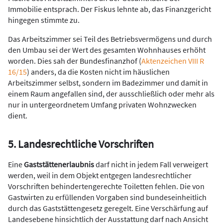
Immobilie entsprach. Der Fiskus lehnte ab, das Finanzgericht
hingegen stimmte zu.
Das Arbeitszimmer sei Teil des Betriebsvermögens und durch
den Umbau sei der Wert des gesamten Wohnhauses erhöht
worden. Dies sah der Bundesfinanzhof (
Aktenzeichen VIII R
16/15
) an­ders, da die Kosten nicht im häuslichen
Arbeitszimmer selbst, sondern im Badezimmer und damit in
einem Raum angefallen sind, der aus­schließlich oder mehr als
nur in untergeordnetem Umfang privaten Wohnzwecken
dient.
5. Landesrechtliche Vorschriften
Eine
Gaststättenerlaubnis
darf nicht in jedem Fall verweigert
werden, weil in dem Objekt entgegen landesrechtlicher
Vorschriften behinder­tengerechte Toiletten fehlen. Die von
Gastwirten zu erfüllenden Vorga­ben sind bundeseinheitlich
durch das Gaststättengesetz geregelt. Eine Verschärfung auf
Landesebene hinsichtlich der Ausstattung darf nach Ansicht