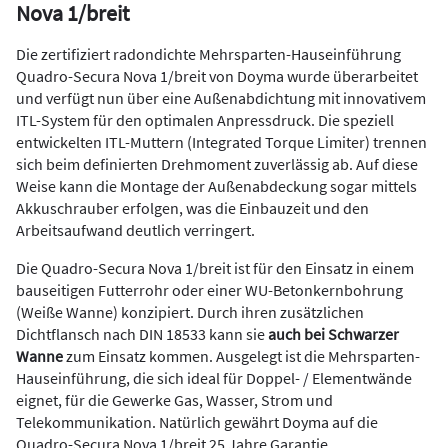
Nova 1/breit
Die zertifiziert radondichte Mehrsparten-Hauseinführung
Quadro-Secura Nova 1/breit von Doyma wurde überarbeitet
und verfügt nun über eine Außenabdichtung mit innovativem
ITL-System für den optimalen Anpressdruck. Die speziell
entwickelten ITL-Muttern (Integrated Torque Limiter) trennen
sich beim definierten Drehmoment zuverlässig ab. Auf diese
Weise kann die Montage der Außenabdeckung sogar mittels
Akkuschrauber erfolgen, was die Einbauzeit und den
Arbeitsaufwand deutlich verringert.
Die Quadro-Secura Nova 1/breit ist für den Einsatz in einem
bauseitigen Futterrohr oder einer WU-Betonkernbohrung
(Weiße Wanne) konzipiert. Durch ihren zusätzlichen
Dichtflansch nach DIN 18533 kann sie
auch bei Schwarzer
Wanne
zum Einsatz kommen. Ausgelegt ist die Mehrsparten-
Hauseinführung, die sich ideal für Doppel- / Elementwände
eignet, für die Gewerke Gas, Wasser, Strom und
Telekommunikation. Natürlich gewährt Doyma auf die
Quadro-Secura Nova 1/breit 25 Jahre Garantie.