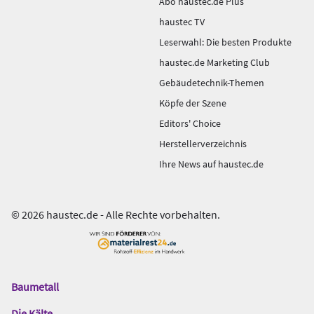
Abo haustec.de Plus
haustec TV
Leserwahl: Die besten Produkte
haustec.de Marketing Club
Gebäudetechnik-Themen
Köpfe der Szene
Editors' Choice
Herstellerverzeichnis
Ihre News auf haustec.de
© 2026 haustec.de - Alle Rechte vorbehalten.
Baumetall
Das
Gentner
Die Kälte