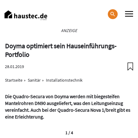
Direkt
zum
Inhalt
Haupt-
ANZEIGE
Navigation
Doyma optimiert sein Hauseinführungs-
Portfolio
28.01.2019
Startseite
Sanitär
Installationstechnik
Die Quadro-Secura von Doyma werden mit biegesteifen
Mantelrohren DN90 ausgeliefert, was den Leitungseinzug
vereinfacht. Auch bei der Quadro-Secura Nova 1/breit gibt es
eine Erleichterung.
1 / 4