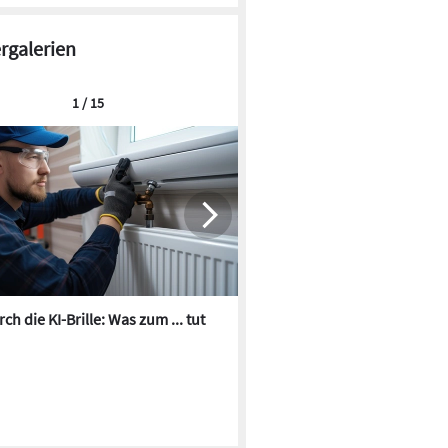
ergalerien
1 / 15
ch die KI-Brille: Was zum ... tut
Die besten KI-Bilder zum Th
Heizungswasser
© Ideal Standard / Carlo William Rossi