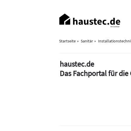
Direkt
zum
Haupt-
Inhalt
Navigation
Startseite
Sanitär
Installationstechn
haustec.de
Das Fachportal für di