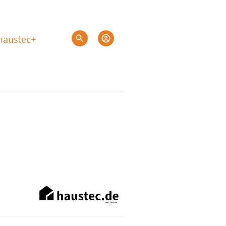
haustec+