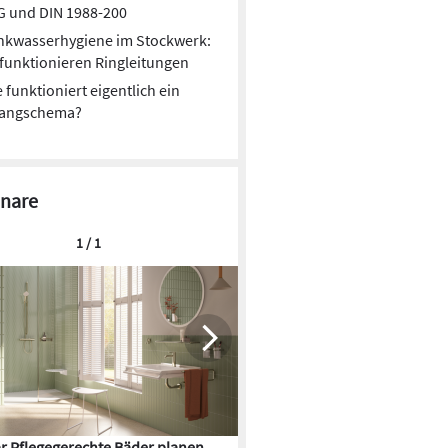
G und DIN 1988-200
nkwasserhygiene im Stockwerk:
funktionieren Ringleitungen
 funktioniert eigentlich ein
rangschema?
nare
1 / 1
r Pflegegerechte Bäder planen