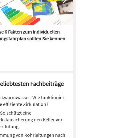
e 6 Fakten zum Individuellen
Kühlen mit Heizkörper:
ngsfahrplan sollten Sie kennen
Wärmepumpe macht es mögl
beliebtesten Fachbeiträge
nkwarmwasser: Wie funktioniert
e effiziente Zirkulation?
So schützt eine
kstausicherung den Keller vor
erflutung
mmung von Rohrleitungen nach