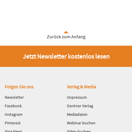
Zurück zum Anfang
Jetzt Newsletter kostenlos lesen
Fußbereich
Folgen Sie uns
Verlag & Media
Newsletter
Impressum
Facebook
Gentner Verlag
Instagram
Mediadaten
Pinterest
Webinar buchen
Xing News
Video buchen