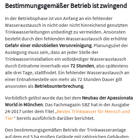
Bestimmungsgemäßer Betrieb ist zwingend
In der Betriebsphase ist von Anfang an ein fehlender
Wasseraustausch in nicht oder nicht hinreichend genutzten
Trinkwasserleitungen unbedingt zu vermeiden. Ansonsten
besteht durch den fehlenden Wasseraustausch die erhöhte
Gefahr einer mikrobiellen Verunreinigung
. Planungsziel der
Auslegung muss sein, dass an jeder Stelle der
Trinkwasserinstallation ein vollständiger Wasseraustausch
durch Entnahme innerhalb von
72 Stunden
, also spätestens
alle drei Tage, stattfindet. Ein fehlender Wasseraustausch an
einer Entnahmestelle von mehr als 72 Stunden Dauer gilt
ansonsten als
Betriebsunterbrechung
.
Vorbildlich gelöst wurde das bei dem
Neubau der Apassionata
World in München
. Das Fachmagazin SBZ hat in der Ausgabe
24-2017 unter dem Titel „
Bestes Trinkwasser für Mensch und
Tier
“ bereits ausführlich darüber berichtet.
Den bestimmungsgemäßen Betrieb der Trinkwasseranlage
auf dem gut 5 ha großen Gelände mit zahlreichen Gebäuden