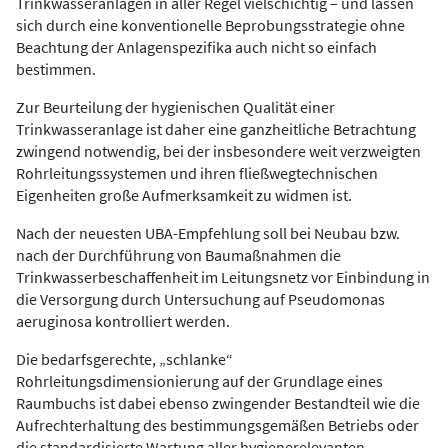
Trinkwasseranlagen in aller Regel vielschichtig – und lassen
sich durch eine konventionelle Beprobungsstrategie ohne
Beachtung der Anlagenspezifika auch nicht so einfach
bestimmen.
Zur Beurteilung der hygienischen Qualität einer
Trinkwasseranlage ist daher eine ganzheitliche Betrachtung
zwingend notwendig, bei der insbesondere weit verzweigten
Rohrleitungssystemen und ihren fließwegtechnischen
Eigenheiten große Aufmerksamkeit zu widmen ist.
Nach der neuesten UBA-Empfehlung soll bei Neubau bzw.
nach der Durchführung von Baumaßnahmen die
Trinkwasserbeschaffenheit im Leitungsnetz vor Einbindung in
die Versorgung durch Untersuchung auf Pseudomonas
aeruginosa kontrolliert werden.
Die bedarfsgerechte, „schlanke“
Rohrleitungsdimensionierung auf der Grundlage eines
Raumbuchs ist dabei ebenso zwingender Bestandteil wie die
Aufrechterhaltung des bestimmungsgemäßen Betriebs oder
die standardisierte Wartung aller hygienerelevanten