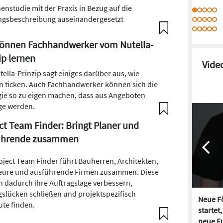
enstudie mit der Praxis in Bezug auf die
ngsbeschreibung auseinandergesetzt
können Fachhandwerker vom Nutella-
ip lernen
Vide
tella-Prinzip sagt einiges darüber aus, wie
 ticken. Auch Fachhandwerker können sich die
gie so zu eigen machen, dass aus Angeboten
ge werden.
ct Team Finder: Bringt Planer und
ührende zusammen
oject Team Finder führt Bauherren, Architekten,
eure und ausführende Firmen zusammen. Diese
 dadurch ihre Auftragslage verbessern,
gslücken schließen und projektspezifisch
Neue Fö
ute finden.
startet
neue Fu