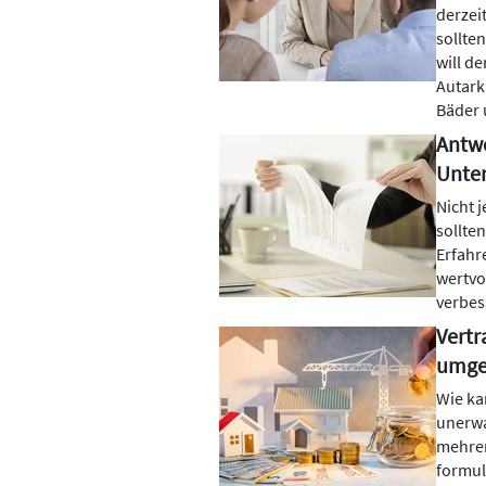
derzei
sollte
will d
Autark
Bäder 
Antwo
Unter
Nicht 
sollte
Erfahr
wertvo
verbes
Vertr
umge
Wie ka
unerwa
mehrer
formuli