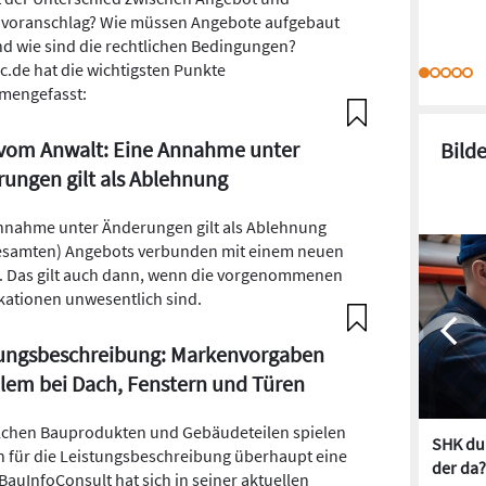
voranschlag? Wie müssen Angebote aufgebaut
nd wie sind die rechtlichen Bedingungen?
c.de hat die wichtigsten Punkte
mengefasst:
vom Anwalt: Eine Annahme unter
Bild
ungen gilt als Ablehnung
nnahme unter Änderungen gilt als Ablehnung
esamten) Angebots verbunden mit einem neuen
. Das gilt auch dann, wenn die vorgenommenen
kationen unwesentlich sind
.
tungsbeschreibung: Markenvorgaben
llem bei Dach, Fenstern und Türen
lchen Bauprodukten und Gebäudeteilen spielen
SHK dur
 für die Leistungsbeschreibung überhaupt eine
der da?
 BauInfoConsult hat sich in seiner aktuellen