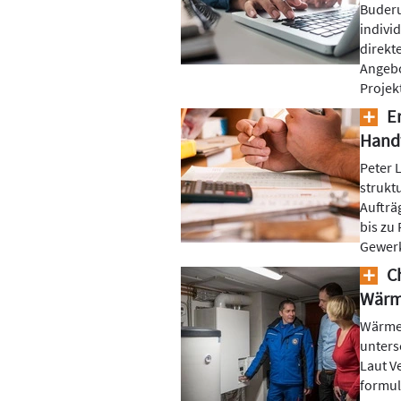
Buderu
indivi
direkt
Angebo
Projek
Er
Handw
Peter 
strukt
Aufträ
bis zu 
Gewer
Ch
Wärm
Wärme
untersc
Laut V
formul