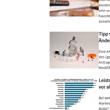
Kosten
sein u
hauste
zusam
Tipp 
Änder
Eine A
des (g
Antrag
Modifi
Leis
vor a
Bei we
Marken
Rolle?