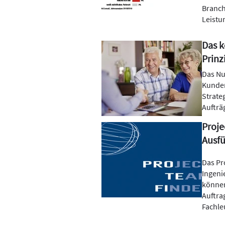
Branch
Leistu
Das 
Prinz
Das Nu
Kunden
Strate
Aufträ
Proje
Ausf
Das Pr
Ingeni
können
Auftra
Fachle