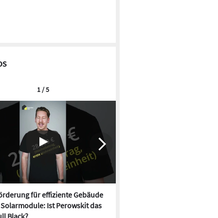
os
1 / 5
rderung für effiziente Gebäude
Neue Förderung für effizien
, Solarmodule: Ist Perowskit das
startet, Solarmodule: Ist Per
ll Black?
neue Full Black?