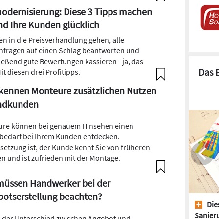
dernisierung: Diese 3 Tipps machen
nd Ihre Kunden glücklich
en in die Preisverhandlung gehen, alle
fragen auf einen Schlag beantworten und
ießend gute Bewertungen kassieren - ja, das
Das 
it diesen drei Profitipps.
kennen Monteure zusätzlichen Nutzen
Endkunden
re können bei genauem Hinsehen einen
bedarf bei Ihrem Kunden entdecken.
setzung ist, der Kunde kennt Sie von früheren
en und ist zufrieden mit der Montage.
müssen Handwerker bei der
otserstellung beachten?
Dies
Sanieru
t der Unterschied zwischen Angebot und