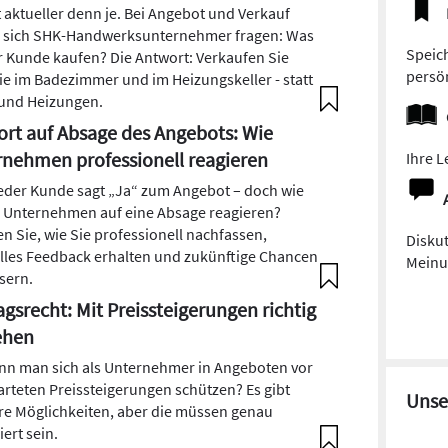
t aktueller denn je. Bei Angebot und Verkauf
n sich SHK-Handwerksunternehmer fragen: Was
Speich
er Kunde kaufen? Die Antwort: Verkaufen Sie
persön
ie im Badezimmer und im Heizungskeller - statt
und Heizungen.
rt auf Absage des Angebots: Wie
nehmen professionell reagieren
Ihre L
jeder Kunde sagt „Ja“ zum Angebot – doch wie
n Unternehmen auf eine Absage reagieren?
en Sie, wie Sie professionell nachfassen,
Diskut
lles Feedback erhalten und zukünftige Chancen
Meinun
sern.
agsrecht: Mit Preissteigerungen richtig
hen
nn man sich als Unternehmer in Angeboten vor
rteten Preissteigerungen schützen? Es gibt
Unse
e Möglichkeiten, aber die müssen genau
ert sein.