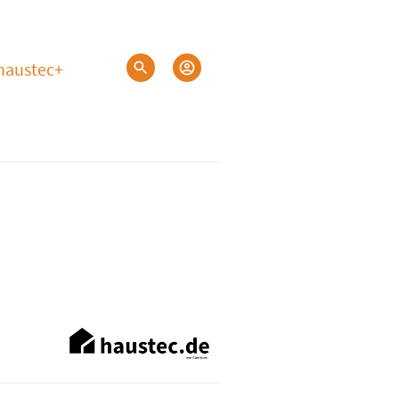
haustec+