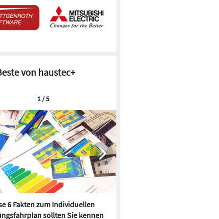
Beste von haustec+
1 / 5
e 6 Fakten zum Individuellen
Kühlen mit Heizkörper:
ngsfahrplan sollten Sie kennen
Wärmepumpe macht es mögl