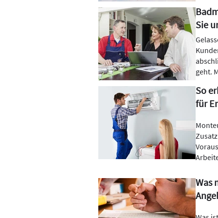
Badmo
Sie u
Gelass
Kunden
abschl
geht. M
So er
für 
Monteu
Zusatz
Voraus
Arbeit
Was 
Angeb
Was is