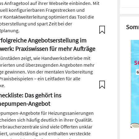
s Anfragetool auf ihrer Webseite einbinden. Mit
duell konfigurierbaren Fragestrecken und
er Kontaktweiterleitung optimiert das Tool die
tserstellung und spart Zeit bei der
Somm
tplanung.
folgreiche Angebotserstellung im
erk: Praxiswissen für mehr Aufträge
Lünstäden zeigt, wie Handwerksbetriebe mit
urierten und überzeugenden Angeboten mehr
ge gewinnen. Von der mentalen Vorbereitung
Praxisbeispielen – ein Leitfaden für alle
ke.
eckliste: Das gehört ins
epumpen-Angebot
pumpen-Angebote für Heizungssanierungen
heiden sich häufig deutlich in ihrer Qualität.
erbraucherzentrale sind viele Offerten unklar
iert, unvollständig und enthalten versteckte