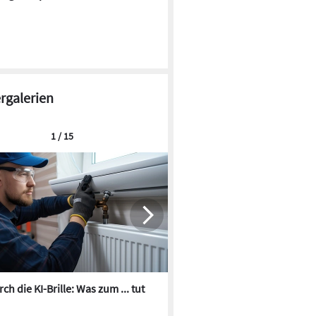
ergalerien
1 / 15
ch die KI-Brille: Was zum ... tut
Die besten KI-Bilder zum Th
Heizungswasser