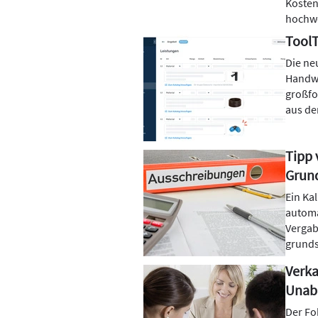
Kosten
hochwe
ToolT
Die ne
Handwe
großfo
aus de
Tipp 
Grund
Ein Ka
automa
Vergabe
grunds
Verka
Unabh
Der Fo