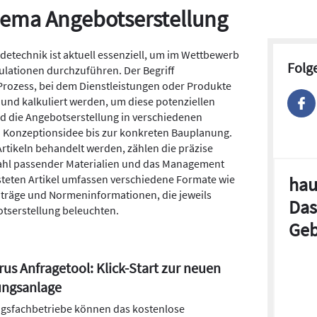
Thema Angebotserstellung
detechnik ist aktuell essenziell, um im Wettbewerb
Folg
ulationen durchzuführen. Der Begriff
Prozess, bei dem Dienstleistungen oder Produkte
 und kalkuliert werden, um diese potenziellen
rd die Angebotserstellung in verschiedenen
 Konzeptionsidee bis zur konkreten Bauplanung.
Artikeln behandelt werden, zählen die präzise
ahl passender Materialien und das Management
steten Artikel umfassen verschiedene Formate wie
hau
träge und Normeninformationen, die jeweils
Das
tserstellung beleuchten.
Geb
us Anfragetool: Klick-Start zur neuen
ungsanlage
gsfachbetriebe können das kostenlose