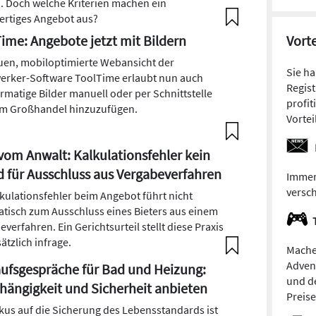
. Doch welche Kriterien machen ein
rtiges Angebot aus?
ime: Angebote jetzt mit Bildern
Vorte
uen, mobiloptimierte Webansicht der
Sie h
rker-Software ToolTime erlaubt nun auch
Regist
rmatige Bilder manuell oder per Schnittstelle
profit
m Großhandel hinzuzufügen.
Vortei
vom Anwalt: Kalkulationsfehler kein
 für Ausschluss aus Vergabeverfahren
Immer
versc
lkulationsfehler beim Angebot führt nicht
tisch zum Ausschluss eines Bieters aus einem
verfahren. Ein Gerichtsurteil stellt diese Praxis
ätzlich infrage.
Mache
Adven
ufsgespräche für Bad und Heizung:
und de
ängigkeit und Sicherheit anbieten
Preis
kus auf die Sicherung des Lebensstandards ist