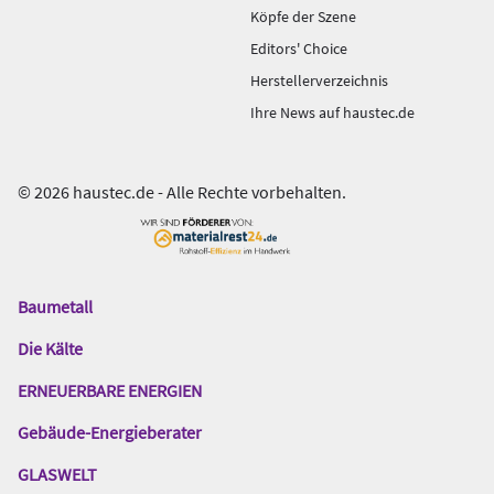
Köpfe der Szene
Editors' Choice
Herstellerverzeichnis
Ihre News auf haustec.de
© 2026 haustec.de - Alle Rechte vorbehalten.
Baumetall
Das
Gentner
Die Kälte
Netzwerk
ERNEUERBARE ENERGIEN
Gebäude-Energieberater
GLASWELT