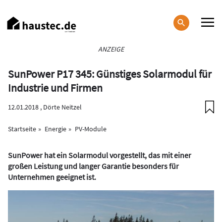
Direkt
zum
Inhalt
Haupt-
ANZEIGE
Navigation
SunPower P17 345: Günstiges Solarmodul für
Industrie und Firmen
12.01.2018 ,
Dörte Neitzel
Startseite
Energie
PV-Module
SunPower hat ein Solarmodul vorgestellt, das mit einer
großen Leistung und langer Garantie besonders für
Unternehmen geeignet ist.