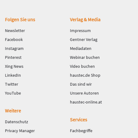
Fußbereich
Folgen Sie uns
Verlag & Media
Newsletter
Impressum
Facebook
Gentner Verlag
Instagram
Mediadaten
Pinterest
Webinar buchen
Xing News
Video buchen
LinkedIn
haustec.de Shop
Twitter
Das sind wir
YouTube
Unsere Autoren
haustec-online.at
Weitere
Services
Datenschutz
Privacy Manager
Fachbegriffe