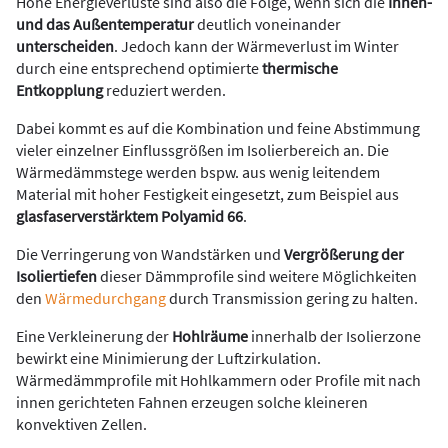
Hohe Energieverluste sind also die Folge, wenn sich die
Innen-
und das Außentemperatur
deutlich voneinander
unterscheiden
. Jedoch kann der Wärmeverlust im Winter
durch eine entsprechend optimierte
thermische
Entkopplung
reduziert werden.
Dabei kommt es auf die Kombination und feine Abstimmung
vieler einzelner Einflussgrößen im Isolierbereich an. Die
Wärmedämmstege werden bspw. aus wenig leitendem
Material mit hoher Festigkeit eingesetzt, zum Beispiel aus
glasfaserverstärktem Polyamid 66
.
Die Verringerung von Wandstärken und
Vergrößerung der
Isoliertiefen
dieser Dämmprofile sind weitere Möglichkeiten
den
Wärmedurchgang
durch Transmission gering zu halten.
Eine Verkleinerung der
Hohlräume
innerhalb der Isolierzone
bewirkt eine Minimierung der Luftzirkulation.
Wärmedämmprofile mit Hohlkammern oder Profile mit nach
innen gerichteten Fahnen erzeugen solche kleineren
konvektiven Zellen.