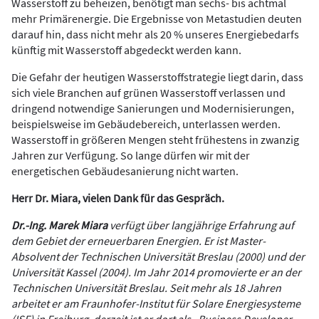
Wasserstoff zu beheizen, benötigt man sechs- bis achtmal
mehr Primärenergie. Die Ergebnisse von Metastudien deuten
darauf hin, dass nicht mehr als 20 % unseres Energiebedarfs
künftig mit Wasserstoff abgedeckt werden kann.
Die Gefahr der heutigen Wasserstoffstrategie liegt darin, dass
sich viele Branchen auf grünen Wasserstoff verlassen und
dringend notwendige Sanierungen und Modernisierungen,
beispielsweise im Gebäudebereich, unterlassen werden.
Wasserstoff in größeren Mengen steht frühestens in zwanzig
Jahren zur Verfügung. So lange dürfen wir mit der
energetischen Gebäudesanierung nicht warten.
Herr Dr. Miara, vielen Dank für das Gespräch.
Dr.-Ing. Marek Miara
verfügt über langjährige Erfahrung auf
dem Gebiet der erneuerbaren Energien. Er ist Master-
Absolvent der Technischen Universität Breslau (2000) und der
Universität Kassel (2004). Im Jahr 2014 promovierte er an der
Technischen Universität Breslau. Seit mehr als 18 Jahren
arbeitet er am Fraunhofer-Institut für Solare Energiesysteme
(ISE) in Freiburg, derzeit ist er dort als „Business Developer