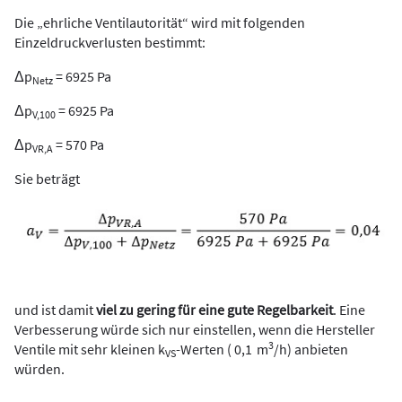
Die „ehrliche Ventilautorität“ wird mit folgenden
Einzeldruckverlusten bestimmt:
Δp
= 6925 Pa
Netz
Δp
= 6925 Pa
V,100
Δp
= 570 Pa
VR,A
Sie beträgt
und ist damit
viel zu gering für eine gute Regelbarkeit
. Eine
Verbesserung würde sich nur einstellen, wenn die Hersteller
3
Ventile mit sehr kleinen k
-Werten ( 0,1 m
/h) anbieten
VS
würden.