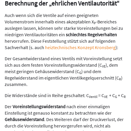
Berechnung der „ehrlichen Ventilautorität“
Auch wenn sich die Ventile auf einen geeigneten
Volumenstrom innerhalb eines akzeptablen X
-Bereiches
P
auslegen lassen, können sehr starke Voreinstellungen bei zu
niedrigen Ventilautoritäten ein
schlechtes Regelverhalten
hervorrufen. Diese Feststellung stützt sich auf folgenden
Sachverhalt (s. auch
heiztechnisches Konzept Kronsberg
):
Der Gesamtwiderstand eines Ventils mit Voreinstellung setzt
sich aus dem festen Voreinstellungswiderstand (C
), dem
VE
meist geringen Gehäusewiderstand (C
) und dem
G
Regelwiderstand im eigentlichen Ventilkegelquerschnitt (C
)
R
zusammen.
Die Widerstände sind in Reihe geschaltet: C
= C
+ C
+ C
Ventil
VE
G
R
Der
Voreinstellungswiderstand
nach einer einmaligen
Einstellung ist genauso konstant zu betrachten wie der
Gehäusewiderstand
. Des Weiteren darf der Druckverlust, der
durch die Voreinstellung hervorgerufen wird, nicht als