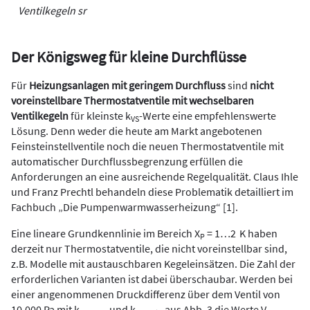
Ventilkegeln sr
Der Königsweg für kleine Durchflüsse
Für
Heizungsanlagen mit geringem Durchfluss
sind
nicht
voreinstellbare Thermostatventile mit wechselbaren
Ventilkegeln
für kleinste k
-Werte eine empfehlenswerte
VS
Lösung. Denn weder die heute am Markt angebotenen
Feinsteinstellventile noch die neuen Thermostatventile mit
automatischer Durchflussbegrenzung erfüllen die
Anforderungen an eine ausreichende Regelqualität. Claus Ihle
und Franz Prechtl behandeln diese Problematik detailliert im
Fachbuch „Die Pumpenwarmwasserheizung“ [1].
Eine lineare Grundkennlinie im Bereich X
= 1…2 K haben
P
derzeit nur Thermostatventile, die nicht voreinstellbar sind,
z.B. Modelle mit austauschbaren Kegeleinsätzen. Die Zahl der
erforderlichen Varianten ist dabei überschaubar. Werden bei
einer angenommenen Druckdifferenz über dem Ventil von
10.000 Pa mit k
und k
aus
Abb. 3
die Werte V