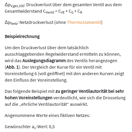
Δp
: Druckverlust über dem gesamten Ventil aus dem
V,ges,100
Gesamtwiderstand C
= C
+ C
+ C
Ventil
VE
G
R
Δp
: Netzdruckverlust (ohne
Thermostatventil
)
Netz
Beispielrechnung
Um den Druckverlust über dem tatsächlich
ausschlaggebenden Regelwiderstand ermitteln zu können,
wird das
Auslegungsdiagramm
des Ventils herangezogen
(
Abb. 1
). Der Vergleich der Kurve für ein Ventil mit
Voreinstellung 6 (voll geöffnet) mit den anderen Kurven zeigt
den Einfluss der Voreinstellung.
Das folgende Beispiel mit
zu geringer Ventilautorität bei sehr
hohen Voreinstellungen
verdeutlicht, wie sich die Drosselung
auf die „ehrliche Ventilautorität“ auswirkt.
Angenommene Werte eines fiktiven Netzes:
Gewünschter a
-Wert: 0,5
v