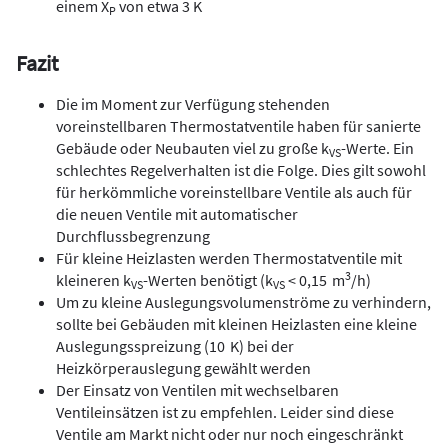
einem X
von etwa 3 K
P
Fazit
Die im Moment zur Verfügung stehenden
voreinstellbaren Thermostatventile haben für sanierte
Gebäude oder Neubauten viel zu große k
-Werte. Ein
VS
schlechtes Regelverhalten ist die Folge. Dies gilt sowohl
für herkömmliche voreinstellbare Ventile als auch für
die neuen Ventile mit automatischer
Durchflussbegrenzung
Für kleine Heizlasten werden Thermostatventile mit
3
kleineren k
-Werten benötigt (k
< 0,15 m
/h)
VS
VS
Um zu kleine Auslegungsvolumenströme zu verhindern,
sollte bei Gebäuden mit kleinen Heizlasten eine kleine
Auslegungsspreizung (10 K) bei der
Heizkörperauslegung gewählt werden
Der Einsatz von Ventilen mit wechselbaren
Ventileinsätzen ist zu empfehlen. Leider sind diese
Ventile am Markt nicht oder nur noch eingeschränkt