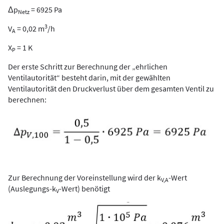
Δp
= 6925 Pa
Netz
3
V
= 0,02 m
/h
A
X
= 1 K
P
Der erste Schritt zur Berechnung der „ehrlichen
Ventilautorität“ besteht darin, mit der gewählten
Ventilautorität den Druckverlust über dem gesamten Ventil zu
berechnen:
Zur Berechnung der Voreinstellung wird der k
-Wert
V,A
(Auslegungs-k
-Wert) benötigt
V