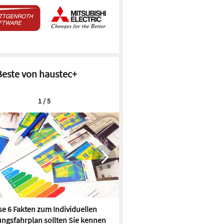
Beste von haustec+
1 / 5
e 6 Fakten zum Individuellen
Kühlen mit Heizkörper:
ngsfahrplan sollten Sie kennen
Wärmepumpe macht es mögl