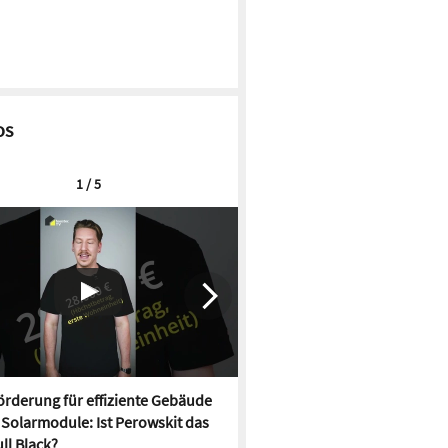
os
1 / 5
rderung für effiziente Gebäude
Neue Förderung für effizien
, Solarmodule: Ist Perowskit das
startet, Solarmodule: Ist Per
ll Black?
neue Full Black?