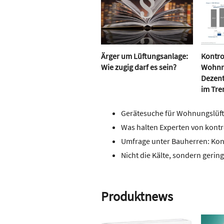
Ärger um Lüftungsanlage:
Kontro
Wie zugig darf es sein?
Wohnr
Dezent
im Tre
Gerätesuche für Wohnungslüf
Was halten Experten von kont
Umfrage unter Bauherren: Ko
Nicht die Kälte, sondern gering
Produktnews