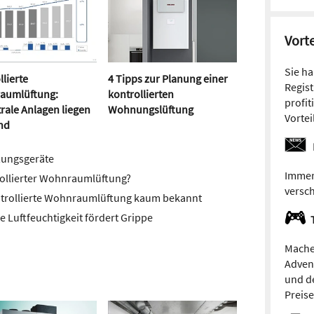
Vorte
Sie h
llierte
4 Tipps zur Planung einer
Regist
aumlüftung:
kontrollierten
profit
rale Anlagen liegen
Wohnungslüftung
Vortei
nd
tungsgeräte
Immer
rollierter Wohnraumlüftung?
versc
ntrollierte Wohnraumlüftung kaum bekannt
e Luftfeuchtigkeit fördert Grippe
Mache
Adven
und de
Preis