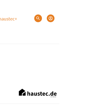
haustec+