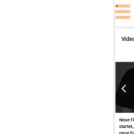
Vide
Neue Fö
startet
neue Fu