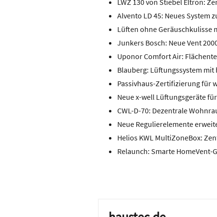
LWZ 130 von Stiebel Eltron: 
Alvento LD 45: Neues System 
Lüften ohne Geräuschkulisse 
Junkers Bosch: Neue Vent 200
Uponor Comfort Air: Flächent
Blauberg: Lüftungssystem m
Passivhaus-Zertifizierung für
Neue x-well Lüftungsgeräte für v
CWL-D-70: Dezentrale Wohnr
Neue Regulierelemente erweit
Helios KWL MultiZoneBox: Zent
Relaunch: Smarte HomeVent-G
haustec.de