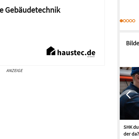
die Gebäudetechnik
Bild
ANZEIGE
SHK dur
der da?