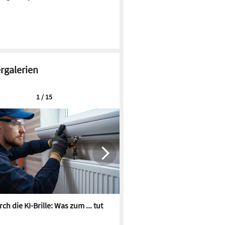
ergalerien
1 / 15
ch die KI-Brille: Was zum ... tut
Die besten KI-Bilder zum Th
Heizungswasser