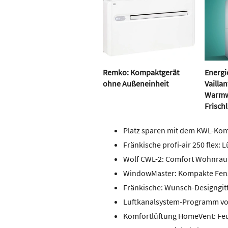
Remko: Kompaktgerät
Energi
ohne Außeneinheit
Vaillan
Warmw
Frischl
Platz sparen mit dem KWL-Komp
Fränkische profi-air 250 flex:
Wolf CWL-2: Comfort Wohnra
WindowMaster: Kompakte Fen
Fränkische: Wunsch-Designgitte
Luftkanalsystem-Programm v
Komfortlüftung HomeVent: Feu