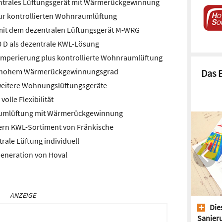
Zentrales Lüftungsgerät mit Wärmerückgewinnung
zur kontrollierten Wohnraumlüftung
mit dem dezentralen Lüftungsgerät M-WRG
0 D als dezentrale KWL-Lösung
emperierung plus kontrollierte Wohnraumlüftung
it hohem Wärmerückgewinnungsgrad
Das 
 weitere Wohnungslüftungsgeräte
olle Flexibilität
aumlüftung mit Wärmerückgewinnung
ern KWL-Sortiment von Fränkische
rale Lüftung individuell
eneration von Hoval
ANZEIGE
Dies
Sanieru