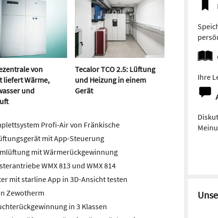
Speich
persön
ezentrale von
Tecalor TCO 2.5: Lüftung
Ihre L
t liefert Wärme,
und Heizung in einem
asser und
Gerät
uft
Diskut
lettsystem Profi-Air von Fränkische
Meinun
 Lüftungsgerät mit App-Steuerung
umlüftung mit Wärmerückgewinnung
sterantriebe WMX 813 und WMX 814
r mit starline App in 3D-Ansicht testen
on Zewotherm
Unse
chterückgewinnung in 3 Klassen