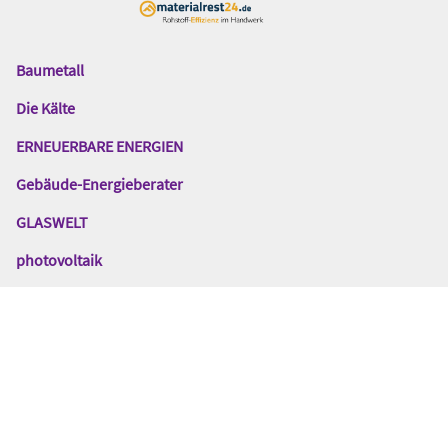
Baumetall
Das
Gentner
Die Kälte
Netzwerk
ERNEUERBARE ENERGIEN
Gebäude-Energieberater
GLASWELT
photovoltaik
pv Europe
SBZ-Monteur
SBZ-Online
TGA-Fachplaner