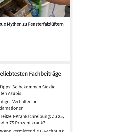
ue Mythen zu Fensterfalzlüftern
Digitaler Arbeitsvertrag: D
Vorteile und Nachteile
beliebtesten Fachbeiträge
Tipps: So bekommen Sie die
ten Azubis
htiges Verhalten bei
klamationen
Teilzeit-Krankschreibung: Zu 25,
oder 75 Prozent krank?
Wann Vermieter die E-Rechnung