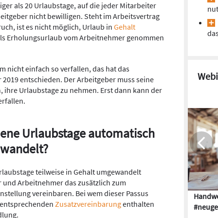
ger als 20 Urlaubstage, auf die jeder Mitarbeiter
nu
eitgeber nicht bewilligen. Steht im Arbeitsvertrag
ch, ist es nicht möglich, Urlaub in
Gehalt
da
als Erholungsurlaub vom Arbeitnehmer genommen
nicht einfach so verfallen, das hat das
Webi
 2019 entschieden. Der Arbeitgeber muss seine
n, ihre Urlaubstage zu nehmen. Erst dann kann der
rfallen.
ne Urlaubstage automatisch
ewandelt?
Urlaubstage teilweise in Gehalt umgewandelt
 und Arbeitnehmer das zusätzlich zum
Einstellung vereinbaren. Bei wem dieser Passus
Handwe
er entsprechenden
Zusatzvereinbarung
enthalten
#neuge
dlung.