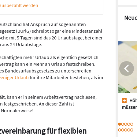
 ausbezahlt werden
Neue
Deutschland hat Anspruch auf sogenannten
gesetz (BUrlG) schreibt sogar eine Mindestanzahl
oche mit 5 Tagen sind das 20 Urlaubstage, bei einer
raus 24 Urlaubstage.
chäftigten mehr Urlaub als eigentlich gesetzlich
vertrag kann ein Mehr an Urlaub festschreiben.
 des Bundesurlaubsgesetzes zu unterschreiten.
eniger Urlaub
für ihre Mitarbeiter bestehen, als im
lt, kann er in seinem Arbeitsvertrag nachlesen,
Höh
en festgeschrieben. An dieser Zahl ist
müssen
. Normalerweise!
tzvereinbarung für flexiblen