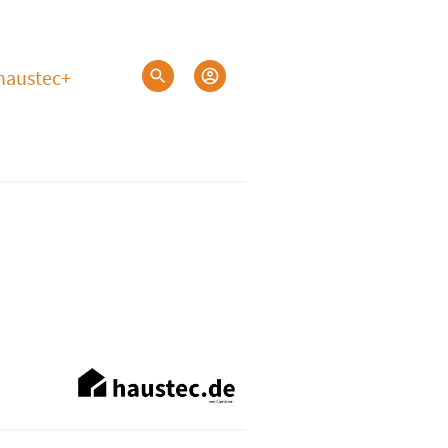
haustec+