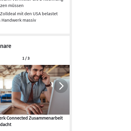
tzen müssen
Zolldeal mit den USA belastet
s Handwerk massiv
nare
1 / 3
rk Connected Zusammenarbeit
Flächenkühlung – die Kunst d
dacht
Gebäudeklimatisierung