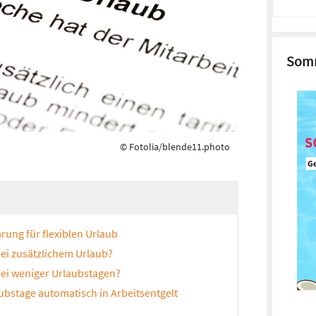
Somm
© Fotolia/blende11.photo
arung für flexiblen Urlaub
bei zusätzlichem Urlaub?
bei weniger Urlaubstagen?
stage automatisch in Arbeitsentgelt