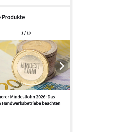
 Produkte
1 / 10
erer Mindestlohn 2026: Das
Anker Solix: KI-gestütztes
 Handwerksbetriebe beachten
Energiemangement mit dyna
Stromtarifen