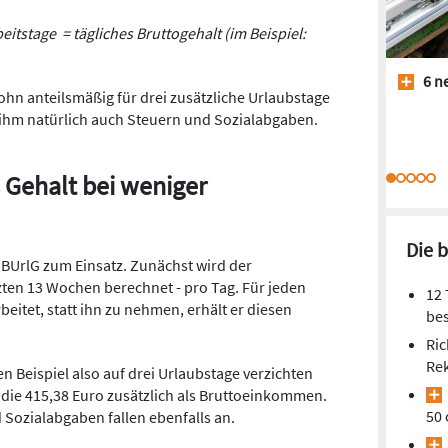
beitstage = tägliches Bruttogehalt (im Beispiel:
6 ne
lohn anteilsmäßig für drei zusätzliche Urlaubstage
 ihm natürlich auch Steuern und Sozialabgaben.
 Gehalt bei weniger
Die 
BUrlG zum Einsatz. Zunächst wird der
zten 13 Wochen berechnet - pro Tag. Für jeden
12 
eitet, statt ihn zu nehmen, erhält er diesen
bes
Ric
Re
 Beispiel also auf drei Urlaubstage verzichten
r die 415,38 Euro zusätzlich als Bruttoeinkommen.
50 
 Sozialabgaben fallen ebenfalls an.