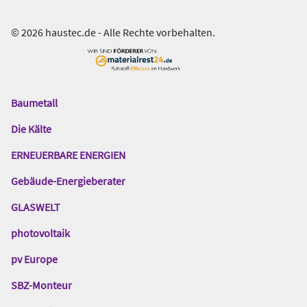
© 2026 haustec.de - Alle Rechte vorbehalten.
Baumetall
Das
Gentner
Die Kälte
Netzwerk
ERNEUERBARE ENERGIEN
Gebäude-Energieberater
GLASWELT
photovoltaik
pv Europe
SBZ-Monteur