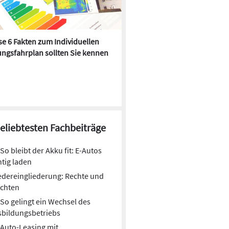
e 6 Fakten zum Individuellen
Kühlen mit Heizkörper:
ngsfahrplan sollten Sie kennen
Wärmepumpe macht es mögl
beliebtesten Fachbeiträge
So bleibt der Akku fit: E-Autos
htig laden
dereingliederung: Rechte und
ichten
So gelingt ein Wechsel des
sbildungsbetriebs
Auto-Leasing mit