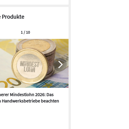
 Produkte
1 / 10
erer Mindestlohn 2026: Das
Anker Solix: KI-gestütztes
 Handwerksbetriebe beachten
Energiemangement mit dyna
Stromtarifen