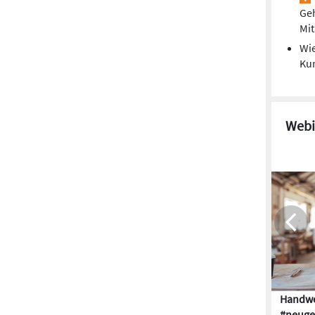
Ge
Mit
Wie
Kun
Webi
Handwe
#neuge