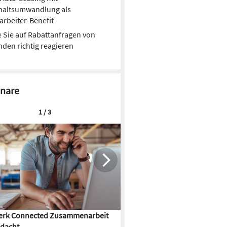
haltsumwandlung als
arbeiter-Benefit
 Sie auf Rabattanfragen von
den richtig reagieren
nare
1 / 3
rk Connected Zusammenarbeit
Flächenkühlung – die Kunst d
dacht
Gebäudeklimatisierung