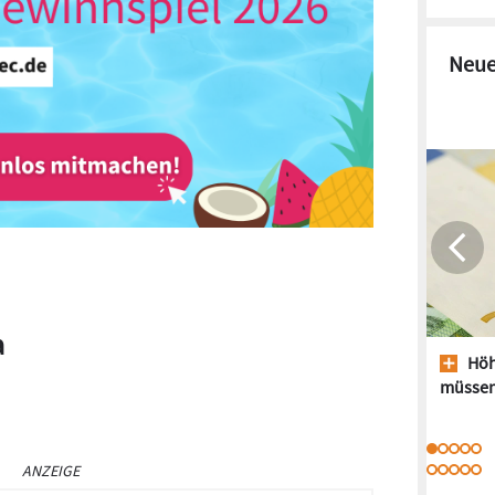
Neue
a
Höh
müssen
ANZEIGE