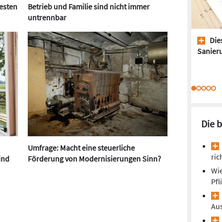
resten
Betrieb und Familie sind nicht immer
untrennbar
Dies
Sanieru
Die 
Umfrage: Macht eine steuerliche
ric
ind
Förderung von Modernisierungen Sinn?
Wie
Pfl
Au