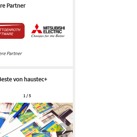
re Partner
re Partner
Beste von haustec+
1 / 5