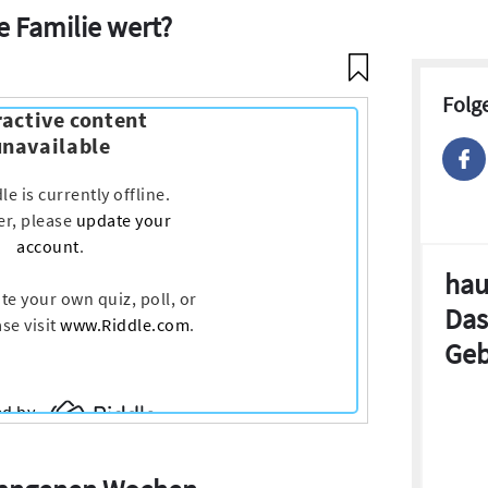
ie Familie wert?
Folg
hau
Das
Geb