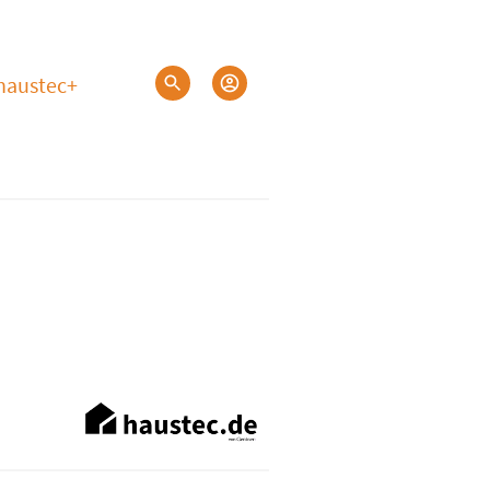
haustec+