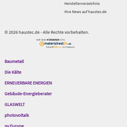
Herstellerverzeichnis
Ihre News auf haustec.de
© 2026 haustec.de - Alle Rechte vorbehalten.
Baumetall
Das
Gentner
Die Kälte
Netzwerk
ERNEUERBARE ENERGIEN
Gebäude-Energieberater
GLASWELT
photovoltaik
pv Europe