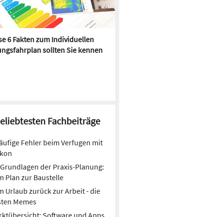
e 6 Fakten zum Individuellen
Kühlen mit Heizkörper:
ngsfahrplan sollten Sie kennen
Wärmepumpe macht es mögl
beliebtesten Fachbeiträge
äufige Fehler beim Verfugen mit
ikon
Grundlagen der Praxis-Planung:
 Plan zur Baustelle
 Urlaub zurück zur Arbeit - die
sten Memes
ktübersicht: Software und Apps