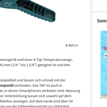
Somm
© REFCO
kmessgerät und einer K-Typ Temperaturzange,
2 mm (1/4 " bis 1 5/8") geeignet ist und den
ompatibel und lassen sich schnell mit der
esspunkt
verbinden. Das TAP ist auch in
r, in denen Smartphones verboten sind. Messung
er Unterkühlung lassen sich sowohl auf dem
ltelefon anzeigen. Auf dem Gerät sind über 50
sierung der Kältemittel erfolgt via USB Kabel.