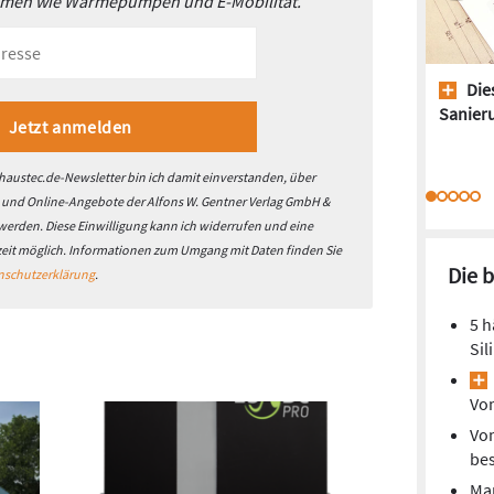
emen wie Wärmepumpen und E-Mobilität.
Dies
Sanieru
austec.de-Newsletter bin ich damit einverstanden, über
- und Online-Angebote der Alfons W. Gentner Verlag GmbH &
 werden. Diese Einwilligung kann ich widerrufen und eine
zeit möglich. Informationen zum Umgang mit Daten finden Sie
Die 
nschutzerklärung
.
5 h
Sil
Vom
Vom
be
Mar