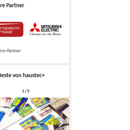
re Partner
re Partner
Beste von haustec+
1 / 5