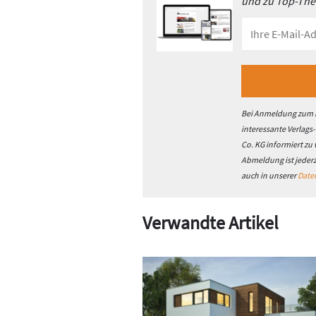
und zu Top-Th
Bei Anmeldung zum h
interessante Verlags
Co. KG informiert zu
Abmeldung ist jeder
auch in unserer
Date
Verwandte Artikel