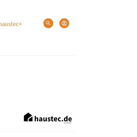
haustec+