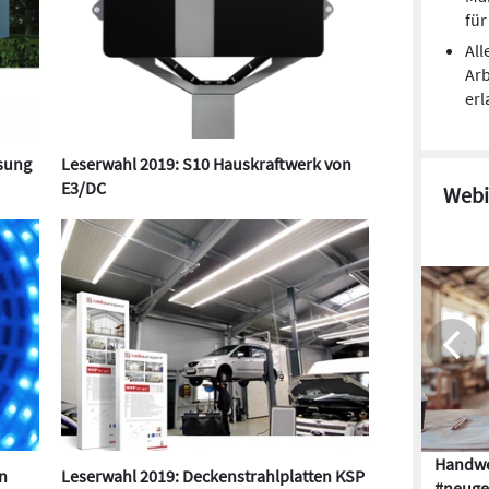
fü
All
Arb
erl
sung
Leserwahl 2019: S10 Hauskraftwerk von
E3/DC
Webi
Handwe
n
Leserwahl 2019: Deckenstrahlplatten KSP
#neuge