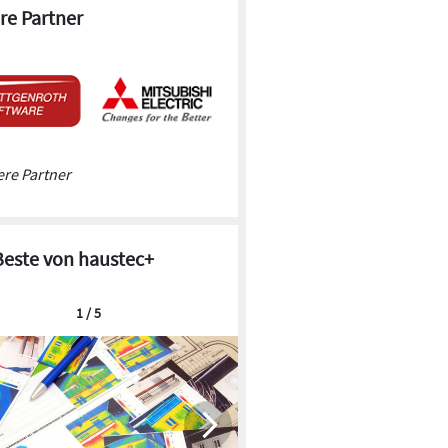
re Partner
re Partner
Beste von haustec+
1 / 5
Kleine Fertighäuser: Effizienter
Hausbau auf kleinem Baugrund