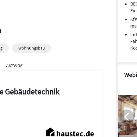
BEG
Ei
Kf
man
a
Ind
Fa
Kos
ng
Wohnungsbau
ANZEIGE
Webi
die Gebäudetechnik