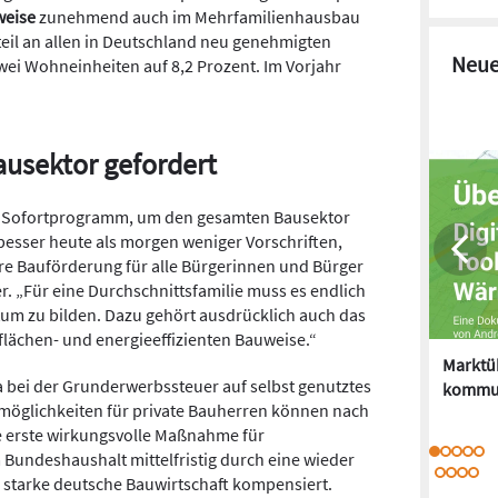
weise
zunehmend auch im Mehrfamilienhausbau
teil an allen in Deutschland neu genehmigten
Neue
ei Wohneinheiten auf 8,2 Prozent. Im Vorjahr
usektor gefordert
in Sofortprogramm, um den gesamten Bausektor
esser heute als morgen weniger Vorschriften,
re Bauförderung für alle Bürgerinnen und Bürger
r. „Für eine Durchschnittsfamilie muss es endlich
m zu bilden. Dazu gehört ausdrücklich auch das
flächen- und energieeffizienten Bauweise.“
Marktüb
 bei der Grunderwerbssteuer auf selbst genutztes
kommu
glichkeiten für private Bauherren können nach
e erste wirkungsvolle Maßnahme für
 Bundeshaushalt mittelfristig durch eine wieder
starke deutsche Bauwirtschaft kompensiert.