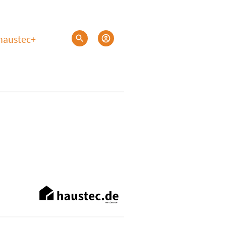
haustec+