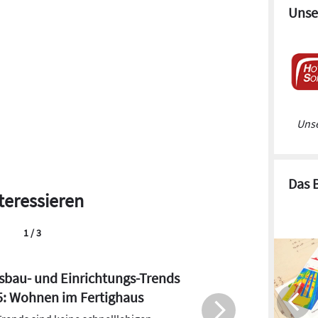
Unse
Unse
Das 
teressieren
2 / 3
ighäuser: Was ist serielles und
hhaltiges Bauen?