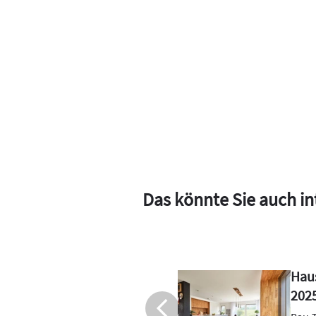
Das könnte Sie auch in
htungs-Trends
Fert
rtighaus
nac