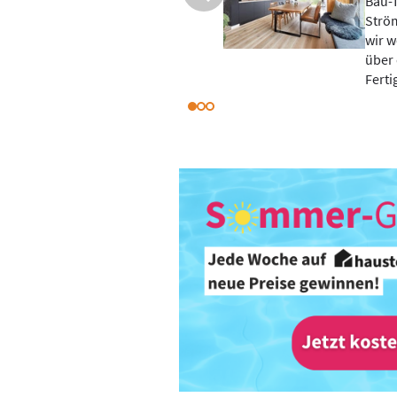
hnelllebigen
Das s
e Art und Weise, wie
gilt 
stetig. Ein Überblick
kost
ds in der
schaf
Weg e