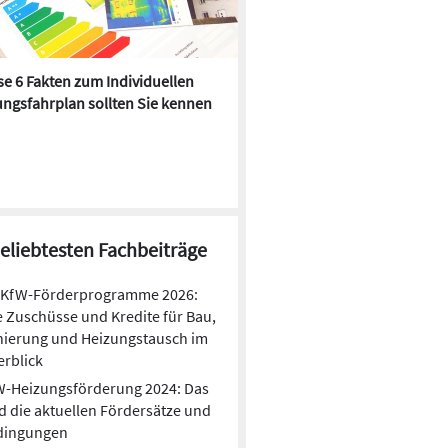
Gestiegene Bauzinsen und Preise erfordern
kosteneffizientere Bau- und Lebensweisen.
Kleine Fertighäuser liegen daher im Trend. Sie
sind ökologisch, energieeffizient und
e 6 Fakten zum Individuellen
Kühlen mit Heizkörper:
schlüsselfertig.
ngsfahrplan sollten Sie kennen
Wärmepumpe macht es mögl
beliebtesten Fachbeiträge
KfW-Förderprogramme 2026:
e Zuschüsse und Kredite für Bau,
nierung und Heizungstausch im
rblick
W-Heizungsförderung 2024: Das
d die aktuellen Fördersätze und
dingungen