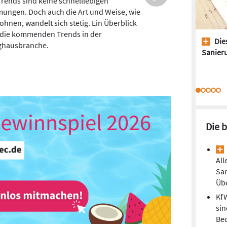
erielle Bauen ist in aller Munde, denn es
als Lösungsansatz, um effizient,
ensicher und schnell neuen Wohnraum zu
fen. Die Fertighausindustrie zeigt den
Dies
ines Hauses aus serieller Produktion.
Sanieru
Die 
All
Sa
Übe
Kf
sin
Be