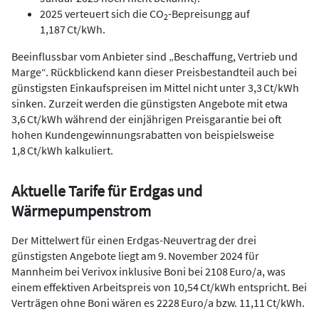
2025 verteuert sich die CO
-Bepreisungg auf
2
1,187 Ct/kWh.
Beeinflussbar vom Anbieter sind „Beschaffung, Vertrieb und
Marge“. Rückblickend kann dieser Preisbestandteil auch bei
günstigsten Einkaufspreisen im Mittel nicht unter 3,3 Ct/kWh
sinken. Zurzeit werden die günstigsten Angebote mit etwa
3,6 Ct/kWh während der einjährigen Preisgarantie bei oft
hohen Kundengewinnungsrabatten von beispielsweise
1,8 Ct/kWh kalkuliert.
Aktuelle Tarife für Erdgas und
Wärmepumpenstrom
Der Mittelwert für einen Erdgas-Neuvertrag der drei
günstigsten Angebote liegt am 9. November 2024 für
Mannheim bei Verivox inklusive Boni bei 2108 Euro/a, was
einem effektiven Arbeitspreis von 10,54 Ct/kWh entspricht. Bei
Verträgen ohne Boni wären es 2228 Euro/a bzw. 11,11 Ct/kWh.