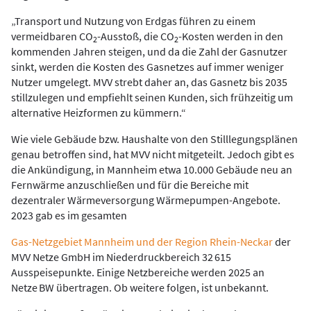
„Transport und Nutzung von Erdgas führen zu einem
vermeidbaren CO
-Ausstoß, die CO
-Kosten werden in den
2
2
kommenden Jahren steigen, und da die Zahl der Gasnutzer
sinkt, werden die Kosten des Gasnetzes auf immer weniger
Nutzer umgelegt. MVV strebt daher an, das Gasnetz bis 2035
stillzulegen und empfiehlt seinen Kunden, sich frühzeitig um
alternative Heizformen zu kümmern.“
Wie viele Gebäude bzw. Haushalte von den Stilllegungsplänen
genau betroffen sind, hat MVV nicht mitgeteilt. Jedoch gibt es
die Ankündigung, in Mannheim etwa 10.000 Gebäude neu an
Fernwärme anzuschließen und für die Bereiche mit
dezentraler Wärmeversorgung Wärmepumpen-Angebote.
2023 gab es im gesamten
Gas-Netzgebiet Mannheim und der Region Rhein-Neckar
der
MVV Netze GmbH im Niederdruckbereich 32 615
Ausspeisepunkte. Einige Netzbereiche werden 2025 an
Netze BW übertragen. Ob weitere folgen, ist unbekannt.