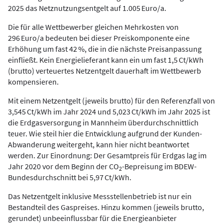
2025 das Netznutzungsentgelt auf 1.005 Euro/a.
Die für alle Wettbewerber gleichen Mehrkosten von
296 Euro/a bedeuten bei dieser Preiskomponente eine
Erhöhung um fast 42 %, die in die nächste Preisanpassung
einfließt. Kein Energielieferant kann ein um fast 1,5 Ct/kWh
(brutto) verteuertes Netzentgelt dauerhaft im Wettbewerb
kompensieren.
Mit einem Netzentgelt (jeweils brutto) für den Referenzfall von
3,545 Ct/kWh im Jahr 2024 und 5,023 Ct/kWh im Jahr 2025 ist
die Erdgasversorgung in Mannheim überdurchschnittlich
teuer. Wie steil hier die Entwicklung aufgrund der Kunden-
Abwanderung weitergeht, kann hier nicht beantwortet
werden. Zur Einordnung: Der Gesamtpreis für Erdgas lag im
Jahr 2020 vor dem Beginn der CO
-Bepreisung im BDEW-
2
Bundesdurchschnitt bei 5,97 Ct/kWh.
Das Netzentgelt inklusive Messstellenbetrieb ist nur ein
Bestandteil des Gaspreises. Hinzu kommen (jeweils brutto,
gerundet) unbeeinflussbar für die Energieanbieter