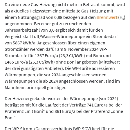
Da eine neue Gas-Heizung nicht mehr in Betracht kommt, wird
als aktuelles Heizsystem eine mittelalte Gas-Heizung mit
einem Nutzungsgrad von 0,88 bezogen auf den
Brennwert
(H
)
s
angenommen. Bei einer gut zu erreichenden
Jahresarbeitszahl von 3,0 ergibt sich damit für den
Vergleichsfall Luft/Wasser-Wärmepumpe ein Strombedarf
von 5867 kWh/a. Angeschlossen über einen eigenen
Stromzähler werden dafür am 9. November 2024 WP-
Stromtarife für 1367 Euro/a (23,3 Ct/kWh) mit Boni und
1485 Euro/a (25,3 Ct/kWh) ohne Boni angeboten (Mittelwert
der drei günstigsten Anbieter). Die WP-Tarife adressieren
Wärmepumpen, die vor 2024 angeschlossen worden.
Wärmepumpen die ab 2024 angeschlossen werden, sind im
Mannheim prinzipiell günstiger.
Der Heizenergiekostenvorteil der Wärmepumpe (vor 2024)
beträgt somit für die Laufzeit der Verträge 741 Euro/a bei der
Präferenz „mit Boni“ und 861 Euro/a bei der Präferenz „ohne
Boni“.
Der WP-Strom-/Gaspreisverhältnis (WP-SGV) liegt für die