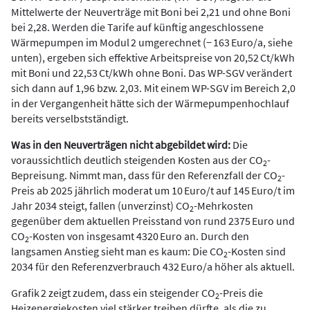
Mittelwerte der Neuverträge mit Boni bei 2,21 und ohne Boni
bei 2,28. Werden die Tarife auf künftig angeschlossene
Wärmepumpen im Modul 2 umgerechnet (− 163 Euro/a, siehe
unten), ergeben sich effektive Arbeitspreise von 20,52 Ct/kWh
mit Boni und 22,53 Ct/kWh ohne Boni. Das WP-SGV verändert
sich dann auf 1,96 bzw. 2,03. Mit einem WP-SGV im Bereich 2,0
in der Vergangenheit hätte sich der Wärmepumpenhochlauf
bereits verselbstständigt.
Was in den Neuverträgen nicht abgebildet wird:
Die
voraussichtlich deutlich steigenden Kosten aus der CO
-
2
Bepreisung. Nimmt man, dass für den Referenzfall der CO
-
2
Preis ab 2025 jährlich moderat um 10 Euro/t auf 145 Euro/t im
Jahr 2034 steigt, fallen (unverzinst) CO
-Mehrkosten
2
gegenüber dem aktuellen Preisstand von rund 2375 Euro und
CO
-Kosten von insgesamt 4320 Euro an. Durch den
2
langsamen Anstieg sieht man es kaum: Die CO
-Kosten sind
2
2034 für den Referenzverbrauch 432 Euro/a höher als aktuell.
Grafik 2 zeigt zudem, dass ein steigender CO
-Preis die
2
Heizenergiekosten viel stärker treiben dürfte, als die zu