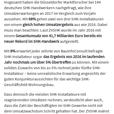
Insgesamt haben die Düsseldorfer Marktforscher bei 144
deutschen SHK-Handwerkern nachgefragt, wie ihre
Umsatzerwartungen an 2017 im Vergleich zum Vorjahr
aussehen. Mit
68%
gehen zwei von drei SHK-Installateuren
von einem
gleich hohen Umsatzergebnis
aus wie 2016. Dabei
muss man beachten: Laut ZVSHK wurde im Jahr 2016 mit
einem
Gesamtumsatz von 41,7 Milliarden Euro bereits ein
neuer Rekord im SHK-Handwerk
aufgestellt.
Mit
8%
erwartet jeder zehnte von BauInfoConsult befragte
SHK-Installateur sogar
das Ergebnis von 2016 im laufenden
Jahr nochmals um über 5% übertreffen
zu können. Mit einem
soliden Zuwachs von bis zu 5% rechnet jeder fünfte SHK-
Installateur – keine unrealistische Erwartung angesichts der
guten Konjunkturaussichten für das wichtige SHK-
Geschäftsfeld Wohnungsbau.
Dass dennoch die meisten SHK-Installateure mit
stagnierenden Umsätzen rechnen, verdeutlicht aber auch,
dass die Zahl der Beschäftigten im SHK-Gewerbe nicht mit
dem Umsatzwachstum Schritt gehalten hat. Der ZVSHK mahnt