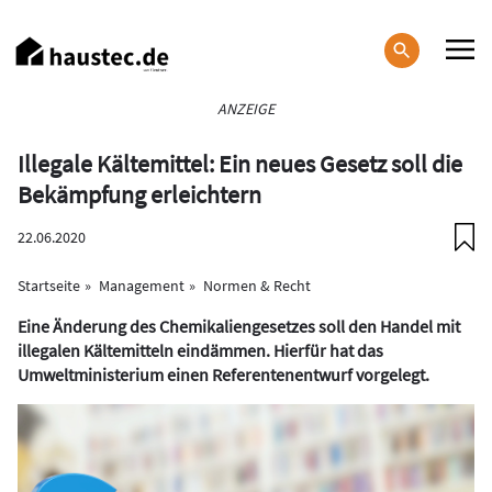
Direkt
zum
Inhalt
Haupt-
ANZEIGE
Navigation
Illegale Kältemittel: Ein neues Gesetz soll die
Bekämpfung erleichtern
22.06.2020
Startseite
Management
Normen & Recht
Eine Änderung des Chemikaliengesetzes soll den Handel mit
illegalen Kältemitteln eindämmen. Hierfür hat das
Umweltministerium einen Referentenentwurf vorgelegt.