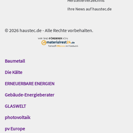
Herstellerverzeichnis
Ihre News auf haustec.de
© 2026 haustec.de - Alle Rechte vorbehalten.
Baumetall
Das
Gentner
Die Kälte
Netzwerk
ERNEUERBARE ENERGIEN
Gebäude-Energieberater
GLASWELT
photovoltaik
pv Europe