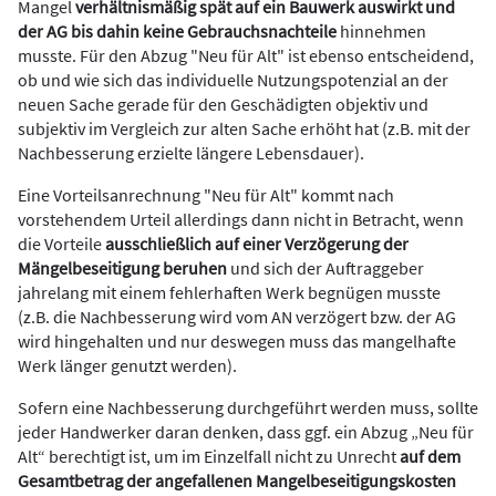
Mangel
verhältnismäßig spät auf ein Bauwerk auswirkt und
der AG bis dahin keine Gebrauchsnachteile
hinnehmen
musste. Für den Abzug "Neu für Alt" ist ebenso entscheidend,
ob und wie sich das individuelle Nutzungspotenzial an der
neuen Sache gerade für den Geschädigten objektiv und
subjektiv im Vergleich zur alten Sache erhöht hat (z.B. mit der
Nachbesserung erzielte längere Lebensdauer).
Eine Vorteilsanrechnung "Neu für Alt" kommt nach
vorstehendem Urteil allerdings dann nicht in Betracht, wenn
die Vorteile
ausschließlich auf einer Verzögerung der
Mängelbeseitigung beruhen
und sich der Auftraggeber
jahrelang mit einem fehlerhaften Werk begnügen musste
(z.B. die Nachbesserung wird vom AN verzögert bzw. der AG
wird hingehalten und nur deswegen muss das mangelhafte
Werk länger genutzt werden).
Sofern eine Nachbesserung durchgeführt werden muss, sollte
jeder Handwerker daran denken, dass ggf. ein Abzug „Neu für
Alt“ berechtigt ist, um im Einzelfall nicht zu Unrecht
auf dem
Gesamtbetrag der angefallenen Mangelbeseitigungskosten