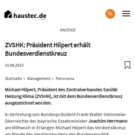
Direkt
zum
Inhalt
Haupt-
ANZEIGE
Navigation
ZVSHK: Präsident Hilpert erhält
Bundesverdienstkreuz
10.08.2023
Startseite
Management
Panorama
Michael Hilpert, Präsident des Zentralverbandes Sanitär
Heizung Klima (ZVSHK), ist mit dem Bundesverdienstkreuz
ausgezeichnet worden.
In Vertretung von Bundespräsident Frank-Walter Steinmeier
überreichte der bayrische Staatsminister
Joachim Herrmann
am Mittwoch in Erlangen Michael Hilpert das Verdienstkreuz
am Bande des Verdienstordens der Bundesrepublik