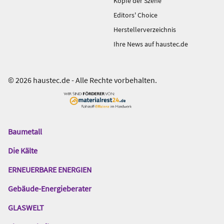
Köpfe der Szene
Editors' Choice
Herstellerverzeichnis
Ihre News auf haustec.de
© 2026 haustec.de - Alle Rechte vorbehalten.
Baumetall
Das
Gentner
Die Kälte
Netzwerk
ERNEUERBARE ENERGIEN
Gebäude-Energieberater
GLASWELT