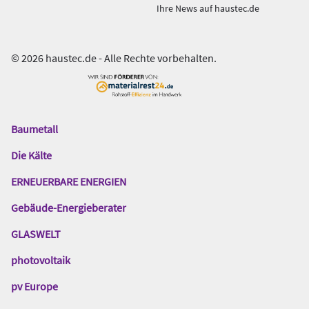
Ihre News auf haustec.de
© 2026 haustec.de - Alle Rechte vorbehalten.
Baumetall
Das
Gentner
Die Kälte
Netzwerk
ERNEUERBARE ENERGIEN
Gebäude-Energieberater
GLASWELT
photovoltaik
pv Europe