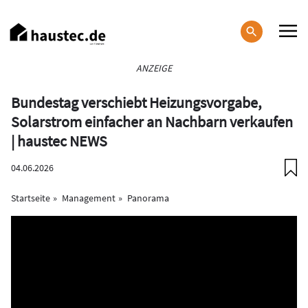
Direkt
zum
Inhalt
Haupt-
ANZEIGE
Navigation
Bundestag verschiebt Heizungsvorgabe,
Solarstrom einfacher an Nachbarn verkaufen
| haustec NEWS
04.06.2026
Startseite
Management
Panorama