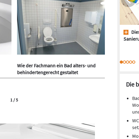
Dies
Sanieru
Wie der Fachmann ein Bad alters- und
behindertengerecht gestaltet
Die 
Bad
1 / 5
Woh
und
WC-
set
Mon