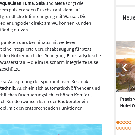
AquaClean Tuma
,
Sela
und
Mera
sorgt die
nem pulsierenden Duschstrahl, dem Luft
d gründliche Intimreinigung mit Wasser. Die
Neue
bedienung oder direkt am WC können Kunden
ständig nutzen.
t punkten darüber hinaus mit weiteren
gt eine integrierte Geruchsabsaugung für stets
net den Nutzer nach der Reinigung. Eine Ladydusche
 Wasserstrahl – die im Duscharm integrierte Düse
geschützt.
leise Ausspülung der spülrandlosen Keramik
technik
. Auch ein sich automatisch öffnender und
htliches Orientierungslicht erhöhen Komfort,
Praxis
nach Kundenwunsch kann der Badberater ein
Hotel O
dell mit den entsprechenden Funktionen