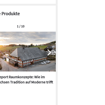
 Produkte
1 / 10
report Raumkonzepte: Wie im
LAB Design: Penthouse in Reg
chsen Tradition auf Moderne trifft
neu saniert