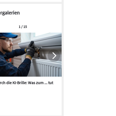
ergalerien
1 / 15
ch die KI-Brille: Was zum ... tut
Die besten KI-Bilder zum Th
Heizungswasser