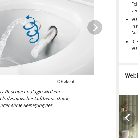
Soll der 
Feh
werden, k
ver
nachgerüs
Was
und lässt
Ins
entfernen
Si
Die
Wa
Webi
© Geberit
ay-Duschtechnologie wird ein
tels dynamischer Luftbeimischung
e angenehme Reinigung des