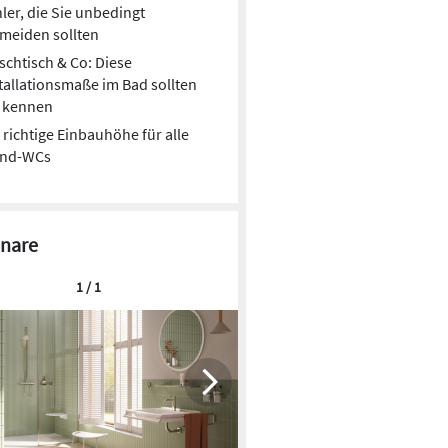
bestehende Unterputz-Spülkasten weiterhin genutzt
ler, die Sie unbedingt
ann ein Dusch-WC mit der AquaClean Designplatte
meiden sollten
tet werden. Sie verbirgt Strom- und Wasseranschlüsse
chtisch & Co: Diese
 sich ohne Eingriff in die Vorwand verbauen bzw. wieder
tallationsmaße im Bad sollten
.
e kennen
 richtige Einbauhöhe für alle
nd-WCs
nare
1 / 1