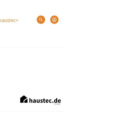
haustec+