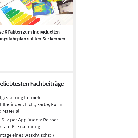
e 6 Fakten zum Individuellen
Kühlen mit Heizkörper:
ngsfahrplan sollten Sie kennen
Wärmepumpe macht es mögl
beliebtesten Fachbeiträge
gestaltung für mehr
lbefinden: Licht, Farbe, Form
 Material
Sitz per App finden: Reisser
zt auf KI-Erkennung
© Geberit
tage eines Waschtischs: 7