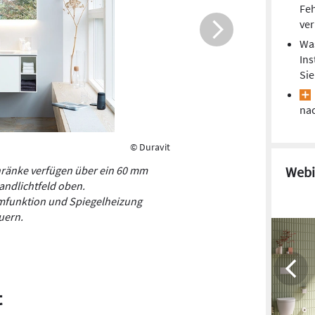
Grad Kelv
Feh
ver
Was
Ins
Si
na
© Duravit
Webi
hränke verfügen über ein 60 mm
andlichtfeld oben.
funktion und Spiegelheizung
uern.
t