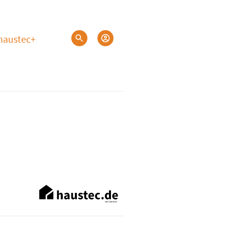
haustec+