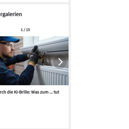
ergalerien
1 / 15
ch die KI-Brille: Was zum ... tut
Die besten KI-Bilder zum Th
Heizungswasser