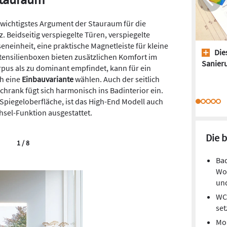
s wichtigstes Argument der Stauraum für die
 Beidseitig verspiegelte Türen, verspiegelte
einheit, eine praktische Magnetleiste für kleine
Dies
tensilienboxen bieten zusätzlichen Komfort im
Sanieru
pus als zu dominant empfindet, kann für ein
ch eine
Einbauvariante
wählen. Auch der seitlich
schrank fügt sich harmonisch ins Badinterior ein.
 Spiegeloberfläche, ist das High-End Modell auch
hsel-Funktion ausgestattet.
Die 
1 / 8
Bad
Woh
und
WC-
set
Eine blend
die optim
Mon