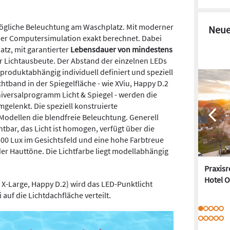
tmögliche Beleuchtung am Waschplatz. Mit moderner
Neue
per Computersimulation exakt berechnet. Dabei
tz, mit garantierter
Lebensdauer von mindestens
r Lichtausbeute. Der Abstand der einzelnen LEDs
 produktabhängig individuell definiert und speziell
chtband in der Spiegelfläche - wie XViu, Happy D.2
Universalprogramm Licht & Spiegel - werden die
gelenkt. Die speziell konstruierte
 Modellen die blendfreie Beleuchtung. Generell
htbar, das Licht ist homogen, verfügt über die
300 Lux im Gesichtsfeld und eine hohe Farbtreue
er Hauttöne. Die Lichtfarbe liegt modellabhängig
Praxis
Hotel O
. X-Large, Happy D.2) wird das LED-Punktlicht
uf die Lichtdachfläche verteilt.