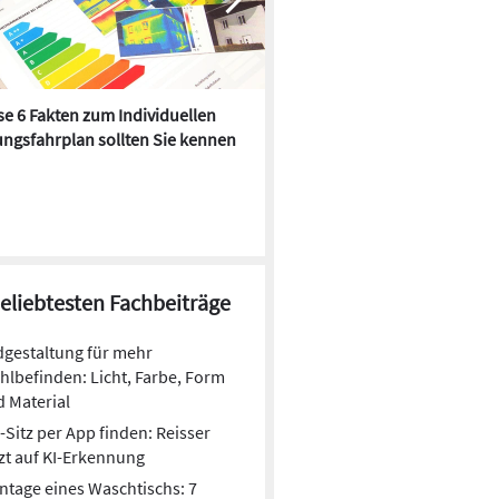
e 6 Fakten zum Individuellen
Kühlen mit Heizkörper:
ngsfahrplan sollten Sie kennen
Wärmepumpe macht es mögl
beliebtesten Fachbeiträge
gestaltung für mehr
lbefinden: Licht, Farbe, Form
 Material
© Duravit
Sitz per App finden: Reisser
zt auf KI-Erkennung
freie LED-Beleuchtung, vierseitig eingesetzt, garantiert
ale Ausleuchtung bis 480 Lux bei angenehmen 3.500
tage eines Waschtischs: 7