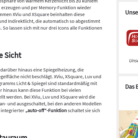
tmosphäre von warmem Kerzenlicht bis zu kühlem
in) erzeugen und per Memory-Funktion wieder
Unse
ammen XViu und XSquare beinhalten diese
und Indirektlicht, die automatisch so abgestimmt
 So lassen sich mit nur drei Icons alle Funktionen
e Sicht
Unse
 darüber hinaus eine Spiegelheizung, die
egelfläche nicht beschlägt. XViu, XSquare, Luv und
gramms Licht & Spiegel sind standardmäßig mit
Das 
r hinaus kann diese Funktion bei vielen
llt werden. Bei XViu, Luv und XSquare wird die
 an- und ausgeschaltet, bei den anderen Modellen
 integrierter
„auto-off“-Funktion
schaltet sie sich
Stauraum