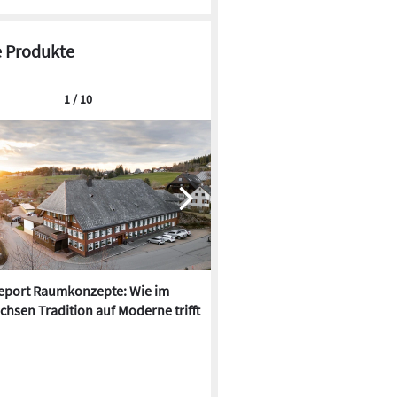
 Produkte
1 / 10
report Raumkonzepte: Wie im
LAB Design: Penthouse in Reg
chsen Tradition auf Moderne trifft
neu saniert