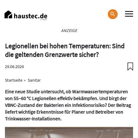
Direkt
zum
Inhalt
Haupt-
ANZEIGE
Navigation
Legionellen bei hohen Temperaturen: Sind
die geltenden Grenzwerte sicher?
29.06.2026
Startseite
Sanitär
Eine neue Studie untersucht, ob Warmwassertemperaturen
von 55–60 °C Legionellen effektiv bekämpfen. Und birgt der
VBNC-Zustand der Bakterien ein Infektionsrisiko? Der Beitrag
liefert wichtige Erkenntnisse für Planer und Betreiber von
Trinkwasser-Installationen.