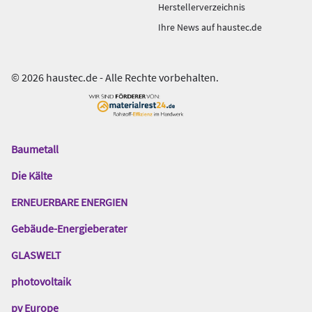
Herstellerverzeichnis
Ihre News auf haustec.de
© 2026 haustec.de - Alle Rechte vorbehalten.
Baumetall
Das
Gentner
Die Kälte
Netzwerk
ERNEUERBARE ENERGIEN
Gebäude-Energieberater
GLASWELT
photovoltaik
pv Europe