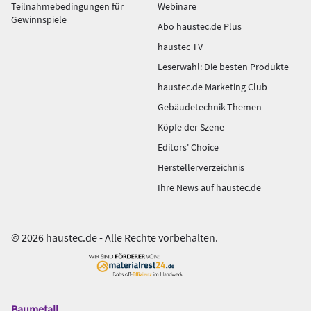
Teilnahmebedingungen für
Webinare
Gewinnspiele
Abo haustec.de Plus
haustec TV
Leserwahl: Die besten Produkte
haustec.de Marketing Club
Gebäudetechnik-Themen
Köpfe der Szene
Editors' Choice
Herstellerverzeichnis
Ihre News auf haustec.de
© 2026 haustec.de - Alle Rechte vorbehalten.
Baumetall
Das