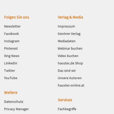
Fußbereich
Folgen Sie uns
Verlag & Media
Newsletter
Impressum
Facebook
Gentner Verlag
Instagram
Mediadaten
Pinterest
Webinar buchen
Xing News
Video buchen
LinkedIn
haustec.de Shop
Twitter
Das sind wir
YouTube
Unsere Autoren
haustec-online.at
Weitere
Services
Datenschutz
Privacy Manager
Fachbegriffe