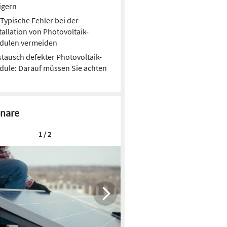
Unseriöse Werbung für PV-Anlagen:
igern
Verbraucherzentrale rät zu Vorsicht
Typische Fehler bei der
Immer wieder werben unseriöse Firmen
tallation von Photovoltaik-
telefonisch und an der Haustür für
dulen vermeiden
Solaranlagen. Vor allem in einem Gebiet sind
tausch defekter Photovoltaik-
momentan vermehrt Betrüger unterwegs.
ule: Darauf müssen Sie achten
nare
1 / 2