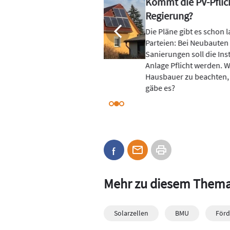
t mit der neuen
5 Fe
eine
nge und bei fast allen
Kommt
oder großen
manch
llation einer PV-
Besse
as wäre dann für
Geda
 welche Ausnahmen
und M
mach
Mehr zu diesem Them
Solarzellen
BMU
Förd