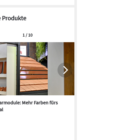
 Produkte
1 / 10
armodule: Mehr Farben fürs
Oxford PV und Fraunhofer IS
al
kombinieren Tandem-Solarze
Matrix-Schindel-Technik