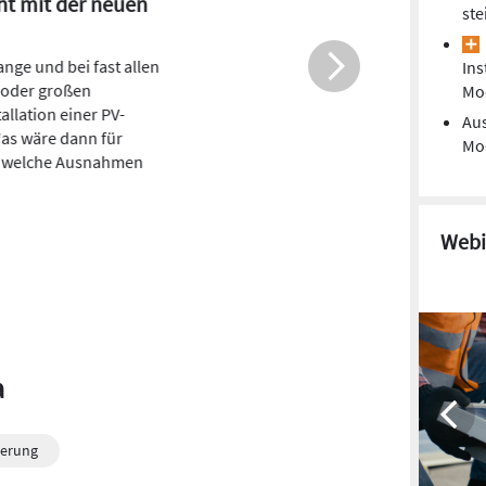
hler bei Planung und Montage
ste
r PV-Anlage
 die bundesweite PV-Pflicht? In
Ins
en Bundesländern existiert sie schon.
Mo
r, man macht sich jetzt schon
Aus
nken, was man bei Planung, Auslegung
Mod
ontage einer PV-Anlage so alles falsch
en kann.
Webi
a
erung