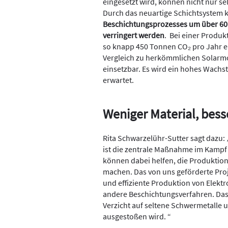
eingesetzt wird, können nicht nur s
Durch das neuartige Schichtsystem
Beschichtungsprozesses um über 60
verringert werden
. Bei einer Produ
so knapp 450 Tonnen CO₂ pro Jahr e
Vergleich zu herkömmlichen Solarmo
einsetzbar. Es wird ein hohes Wac
erwartet.
Weniger Material, besse
Rita Schwarzelühr-Sutter sagt dazu
ist die zentrale Maßnahme im Kampf 
können dabei helfen, die Produktion
machen. Das von uns geförderte Proj
und effiziente Produktion von Elekt
andere Beschichtungsverfahren. Das 
Verzicht auf seltene Schwermetalle u
ausgestoßen wird. “