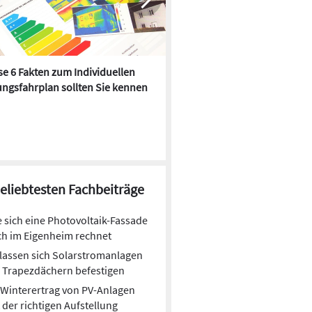
e 6 Fakten zum Individuellen
Kühlen mit Heizkörper:
ngsfahrplan sollten Sie kennen
Wärmepumpe macht es mögl
beliebtesten Fachbeiträge
 sich eine Photovoltaik-Fassade
h im Eigenheim rechnet
lassen sich Solarstromanlagen
 Trapezdächern befestigen
Winterertrag von PV-Anlagen
 der richtigen Aufstellung