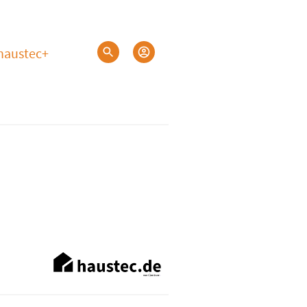
haustec+