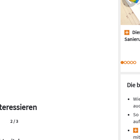
Dies
Sanieru
Die 
Wie
teressieren
auc
So 
auf
2 / 3
mit