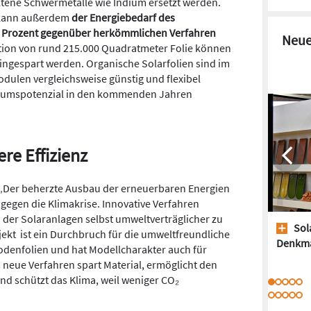
eltene Schwermetalle wie Indium ersetzt werden.
 kann außerdem
der Energiebedarf des
 Prozent gegenüber herkömmlichen Verfahren
Neue
ktion von rund 215.000 Quadratmeter Folie können
ingespart werden. Organische Solarfolien sind im
dulen vergleichsweise günstig und flexibel
hstumspotenzial in den kommenden Jahren
re Effizienz
: „Der beherzte Ausbau der erneuerbaren Energien
gegen die Klimakrise. Innovative Verfahren
 der Solaranlagen selbst umweltverträglicher zu
Sol
ekt ist ein Durchbruch für die umweltfreundliche
Denkm
rodenfolien und hat Modellcharakter auch für
neue Verfahren spart Material, ermöglicht den
nd schützt das Klima, weil weniger CO₂