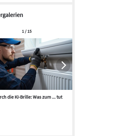
ergalerien
1 / 15
ch die KI-Brille: Was zum ... tut
Die besten KI-Bilder zum Th
Heizungswasser