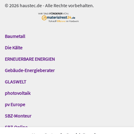
© 2026 haustec.de - Alle Rechte vorbehalten.
Baumetall
Das
Gentner
Die Kälte
Netzwerk
ERNEUERBARE ENERGIEN
Gebäude-Energieberater
GLASWELT
photovoltaik
pv Europe
SBZ-Monteur
SBZ-Online