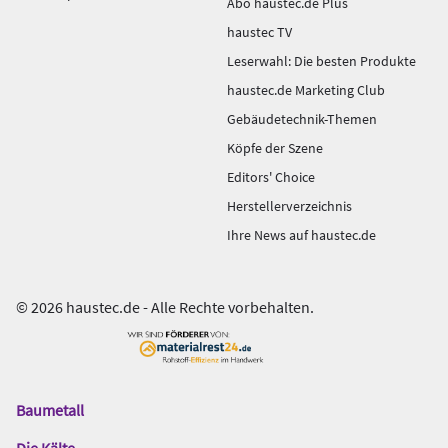
Abo haustec.de Plus
haustec TV
Leserwahl: Die besten Produkte
haustec.de Marketing Club
Gebäudetechnik-Themen
Köpfe der Szene
Editors' Choice
Herstellerverzeichnis
Ihre News auf haustec.de
© 2026 haustec.de - Alle Rechte vorbehalten.
Baumetall
Das
Gentner
Die Kälte