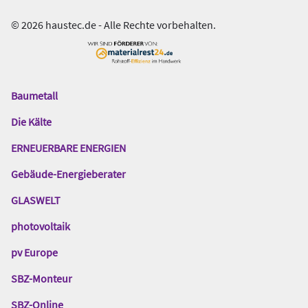
© 2026 haustec.de - Alle Rechte vorbehalten.
Baumetall
Das
Gentner
Die Kälte
Netzwerk
ERNEUERBARE ENERGIEN
Gebäude-Energieberater
GLASWELT
photovoltaik
pv Europe
SBZ-Monteur
SBZ-Online