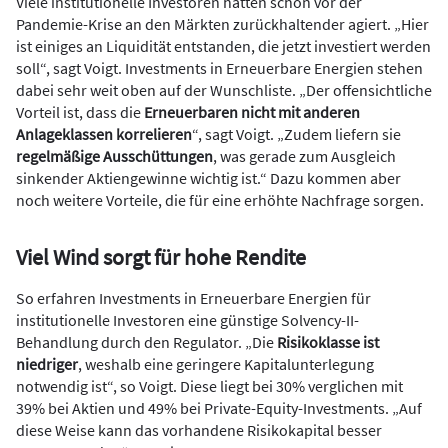
Viele institutionelle Investoren hatten schon vor der
Pandemie-Krise an den Märkten zurückhaltender agiert. „Hier
ist einiges an Liquidität entstanden, die jetzt investiert werden
soll“, sagt Voigt. Investments in Erneuerbare Energien stehen
dabei sehr weit oben auf der Wunschliste. „Der offensichtliche
Vorteil ist, dass die
Erneuerbaren nicht mit anderen
Anlageklassen korrelieren
“, sagt Voigt. „Zudem liefern sie
regelmäßige Ausschüttungen
, was gerade zum Ausgleich
sinkender Aktiengewinne wichtig ist.“ Dazu kommen aber
noch weitere Vorteile, die für eine erhöhte Nachfrage sorgen.
Viel Wind sorgt für hohe Rendite
So erfahren Investments in Erneuerbare Energien für
institutionelle Investoren eine günstige Solvency-II-
Behandlung durch den Regulator. „Die
Risikoklasse ist
niedriger
, weshalb eine geringere Kapitalunterlegung
notwendig ist“, so Voigt. Diese liegt bei 30% verglichen mit
39% bei Aktien und 49% bei Private-Equity-Investments. „Auf
diese Weise kann das vorhandene Risikokapital besser