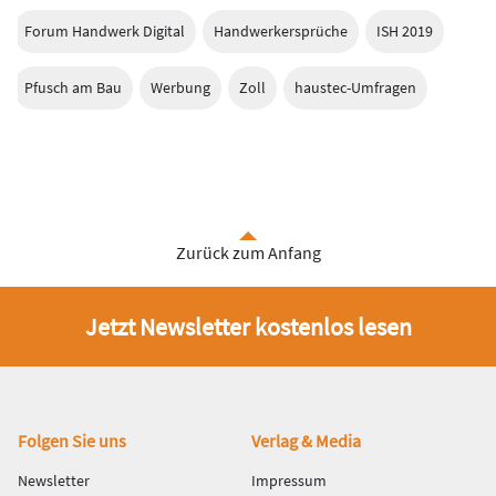
Forum Handwerk Digital
Handwerkersprüche
ISH 2019
Pfusch am Bau
Werbung
Zoll
haustec-Umfragen
Zurück zum Anfang
Jetzt Newsletter kostenlos lesen
Fußbereich
Folgen Sie uns
Verlag & Media
Newsletter
Impressum