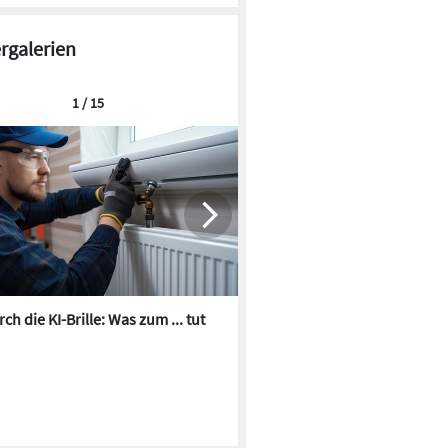
ergalerien
1 / 15
ch die KI-Brille: Was zum ... tut
Die besten KI-Bilder zum Th
Heizungswasser