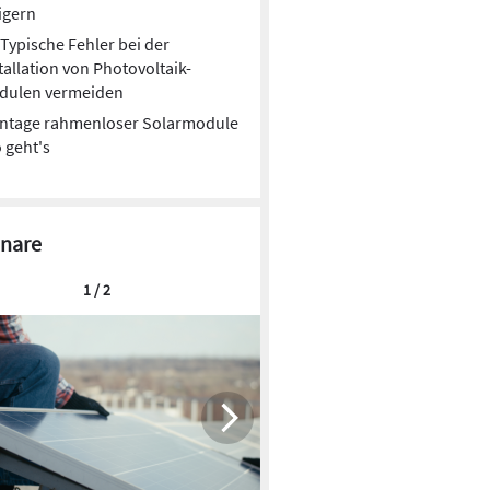
igern
Typische Fehler bei der
tallation von Photovoltaik-
dulen vermeiden
ntage rahmenloser Solarmodule
o geht's
nare
1 / 2