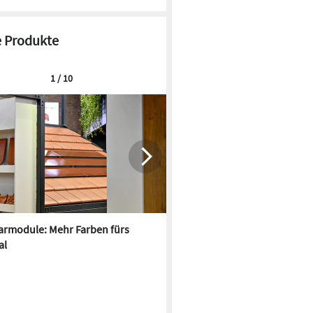
 Produkte
1 / 10
armodule: Mehr Farben fürs
Oxford PV und Fraunhofer IS
al
kombinieren Tandem-Solarze
Matrix-Schindel-Technik