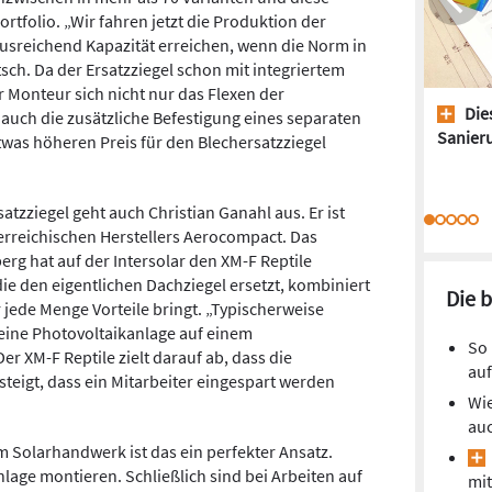
rtfolio. „Wir fahren jetzt die Produktion der
sreichend Kapazität erreichen, wenn die Norm in
tsch. Da der Ersatzziegel schon mit integriertem
r Monteur sich nicht nur das Flexen der
Dies
auch die zusätzliche Befestigung eines separaten
Sanieru
was höheren Preis für den Blechersatzziegel
atzziegel geht auch Christian Ganahl aus. Er ist
erreichischen Herstellers ­Aerocompact. Das
rg hat auf der ­Intersolar den XM-F Reptile
 die den ­eigentlichen Dachziegel ersetzt, kombiniert
Die 
 jede Menge Vorteile bringt. „Typischerweise
r eine Photovoltaikanlage auf einem
So 
r XM-F Reptile zielt darauf ab, dass die
auf
steigt, dass ein Mitarbeiter eingespart werden
Wie
auc
m Solarhandwerk ist das ein perfekter Ansatz.
nlage montieren. Schließlich sind bei Arbeiten auf
mit