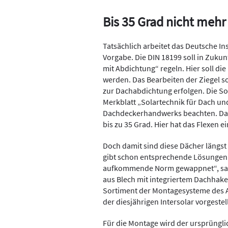
Bis 35 Grad nicht mehr
Tatsächlich arbeitet das Deutsche In
Vorgabe. Die DIN 18199 soll in Zuku
mit Abdichtung“ regeln. Hier soll die
werden. Das Bearbeiten der Ziegel s
zur Dachabdichtung erfolgen. Die S
Merkblatt „Solartechnik für Dach u
Dachdeckerhandwerks beachten. Das b
bis zu 35 Grad. Hier hat das Flexen e
Doch damit sind diese Dächer längst 
gibt schon entsprechende Lösungen.
aufkommende Norm gewappnet“, sagt 
aus Blech mit integriertem Dach­hake
Sortiment der Montagesysteme des An
der diesjährigen Inter­solar vorgestell
Für die Montage wird der ursprüngli