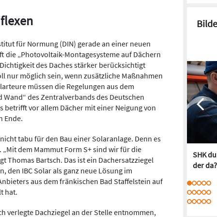
 flexen
Bild
stitut für Normung (DIN) gerade an einer neuen
nft die „Photovoltaik-Montagesysteme auf Dächern
 Dichtigkeit des Daches stärker berücksichtigt
oll nur möglich sein, wenn zusätzliche Maßnahmen
olarteure müssen die Regelungen aus dem
nd Wand“ des Zentralverbands des Deutschen
etrifft vor allem Dächer mit einer Neigung von
in Ende.
nicht tabu für den Bau einer Solaranlage. Denn es
 „Mit dem Mammut Form S+ sind wir für die
SHK dur
Thomas Bartsch. Das ist ein Dachersatzziegel
der da?
n, den IBC Solar als ganz neue Lösung im
bieters aus dem fränkischen Bad Staffelstein auf
t hat.
ch verlegte Dach­ziegel an der Stelle entnommen,