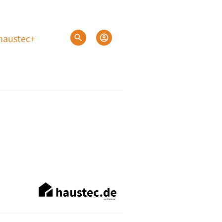
haustec+