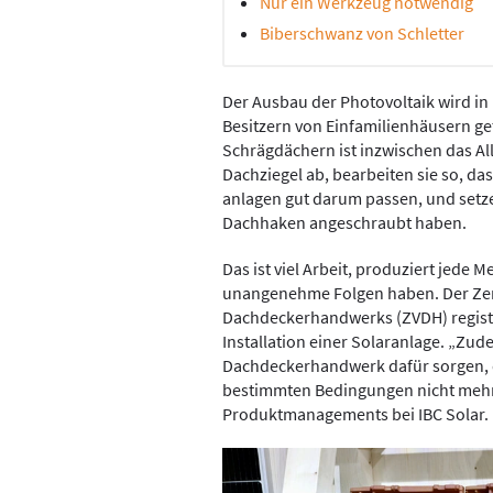
Nur ein Werkzeug notwendig
Biberschwanz von Schletter
Der Ausbau der Photovoltaik wird in
Besitzern von Einfamilienhäusern ge
Schrägdächern ist inzwischen das Al
Dachziegel ab, bearbeiten sie so, d
anlagen gut darum passen, und setzen
Dachhaken angeschraubt haben.
Das ist viel Arbeit, produziert jed
unangenehme Folgen haben. Der Ze
Dachdeckerhandwerks (ZVDH) regist
Installation einer Solaranlage. „Zud
Dachdeckerhandwerk dafür sorgen, d
bestimmten Bedingungen nicht mehr e
Produktmanagements bei IBC Solar.