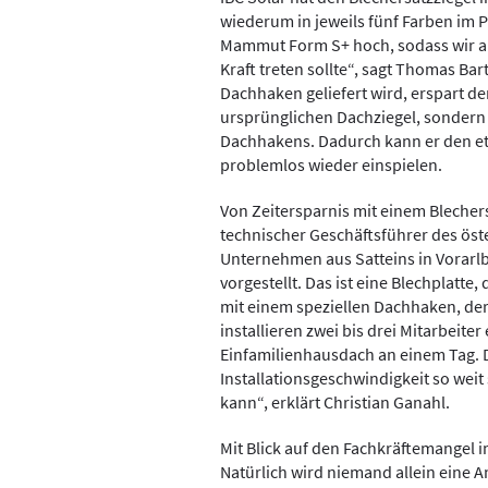
wiederum in jeweils fünf Farben im Po
Mammut Form S+ hoch, sodass wir au
Kraft treten sollte“, sagt Thomas Bar
Dachhaken geliefert wird, erspart de
ursprünglichen Dachziegel, sondern 
Dachhakens. ­Dadurch kann er den et
problemlos wieder einspielen.
Von Zeitersparnis mit einem Blechers
technischer Geschäftsführer des öst
Unternehmen aus Satteins in Vorarlbe
vorgestellt. Das ist eine Blechplatte,
mit einem speziellen Dach­haken, der
installieren zwei bis drei Mitarbeite
Einfamilienhausdach an einem Tag. De
Installationsgeschwindigkeit so weit 
kann“, erklärt Christian Ganahl.
Mit Blick auf den Fachkräftemangel i
Natürlich wird niemand allein eine A