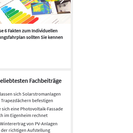
e 6 Fakten zum Individuellen
Kühlen mit Heizkörper:
ngsfahrplan sollten Sie kennen
Wärmepumpe macht es mögl
beliebtesten Fachbeiträge
lassen sich Solarstromanlagen
 Trapezdächern befestigen
 sich eine Photovoltaik-Fassade
h im Eigenheim rechnet
Winterertrag von PV-Anlagen
 der richtigen Aufstellung