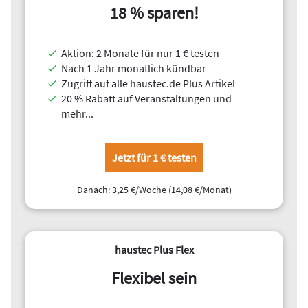
18 % sparen!
ebenfalls nur eingeklickt werden. Erst dann muss der Monteur
ein Werkzeug in die Hand nehmen, um die Klemmen
festzuziehen.
Aktion: 2 Monate für nur 1 € testen
Die Basisplatten st
ützen jeweils zwei nebeneinanderliegende
Nach 1 Jahr monatlich kündbar
Module ab. Damit können die Module quer liegend an der
Zugriff auf alle haustec.de Plus Artikel
langen Seite geklemmt werden.
„Das ist ein derzeit wichtiges
20 % Rabatt auf Veranstaltungen und
Thema: die Montage auf Flachd
ächern mit großen Modulen“,
mehr...
erklärt Christian Ganahl, technischer Geschäftsführer von
Aerocompact. Er hat auf der Messe die Vorteile und die Ziele,
die das Unternehmen damit erreichen will, im Video detailliert
Jetzt für 1 € testen
dargestellt.
Danach: 3,25 €/Woche (14,08 €/Monat)
haustec Plus Flex
Flexibel sein