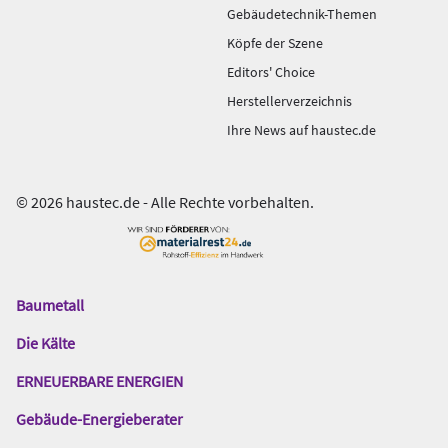
Gebäudetechnik-Themen
Köpfe der Szene
Editors' Choice
Herstellerverzeichnis
Ihre News auf haustec.de
© 2026 haustec.de - Alle Rechte vorbehalten.
Baumetall
Das
Gentner
Die Kälte
Netzwerk
ERNEUERBARE ENERGIEN
Gebäude-Energieberater