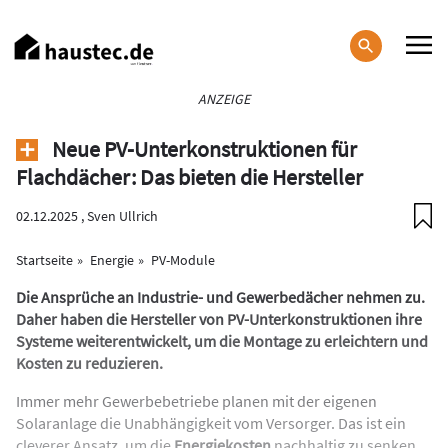
Direkt
zum
Inhalt
Haupt-
ANZEIGE
Navigation
Neue PV-Unterkonstruktionen für
Flachdächer: Das bieten die Hersteller
02.12.2025 ,
Sven Ullrich
Startseite
Energie
PV-Module
Die Ansprüche an Industrie- und Gewerbedächer nehmen zu.
Daher haben die Hersteller von PV-Unterkonstruktionen ihre
Systeme weiterentwickelt, um die Montage zu erleichtern und
Kosten zu reduzieren.
Immer mehr Gewerbebetriebe planen mit der eigenen
Solaranlage die Unabhängigkeit vom Versorger. Das ist ein
cleverer Ansatz, um die
Energiekosten
nachhaltig zu senken,