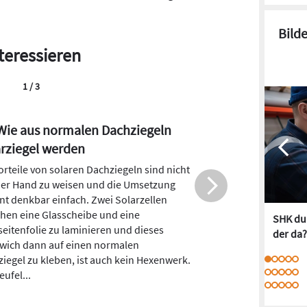
Bild
teressieren
2 / 3
iardenhilfe zur Fernwärme-
risierung: Starke Nachfrage
rtet
er für September angekündigten neuen
sförderung für effiziente Wärmenetze
 sieht die Solarwirtschaft einen lang
SHK dur
nten "Startschuss zur Solarisierung von
der da?
schlands Fernwärmenetzen". Der BSW
et mit einer sehr starken Nachfrage nach
Förderangebot.