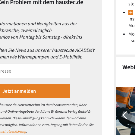
 Kein Problem mit dem haustec.de
ste
Ins
Informationen und Neuigkeiten aus der
Mo
branche, zweimal täglich
Mo
nlos von Montag bis Samstag - direkt ins
- s
alten Sie News aus unserer haustec.de ACADEMY
emen wie Wärmepumpen und E-Mobilität.
Webi
austec.de-Newsletter bin ich damit einverstanden, über
- und Online-Angebote der Alfons W. Gentner Verlag GmbH &
 werden. Diese Einwilligung kann ich widerrufen und eine
zeit möglich. Informationen zum Umgang mit Daten finden Sie
nschutzerklärung
.