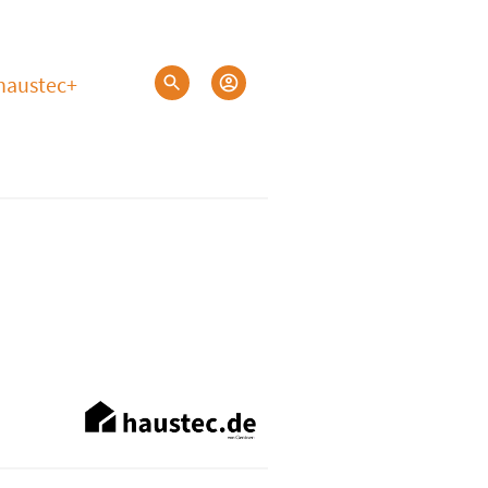
haustec+