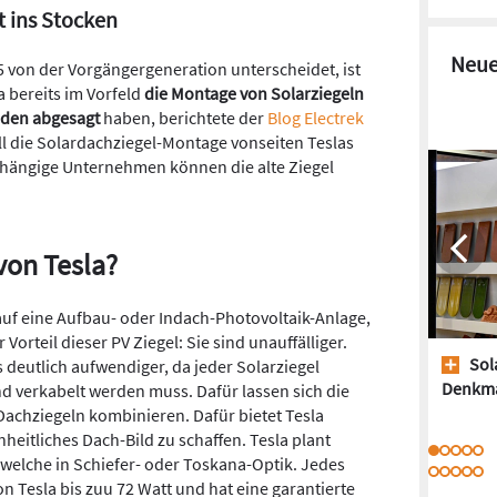
t ins Stocken
Neue
5 von der Vorgängergeneration unterscheidet, ist
a bereits im Vorfeld
die Montage von Solarziegeln
unden abgesagt
haben, berichtete der
Blog Electrek
oll die Solardachziegel-Montage vonseiten Teslas
ängige Unternehmen können die alte Ziegel
von Tesla?
 auf eine Aufbau- oder Indach-Photovoltaik-Anlage,
Vorteil dieser PV Ziegel: Sie sind unauffälliger.
Sol
s deutlich aufwendiger, da jeder Solarziegel
Denkm
nd verkabelt werden muss. Dafür lassen sich die
achziegeln kombinieren. Dafür bietet Tesla
eitliches Dach-Bild zu schaffen. Tesla plant
e welche in Schiefer- oder Toskana-Optik. Jedes
n Tesla bis zuu 72 Watt und hat eine garantierte