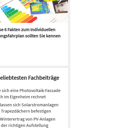
e 6 Fakten zum Individuellen
Kühlen mit Heizkörper:
ngsfahrplan sollten Sie kennen
Wärmepumpe macht es mögl
beliebtesten Fachbeiträge
 sich eine Photovoltaik-Fassade
h im Eigenheim rechnet
lassen sich Solarstromanlagen
 Trapezdächern befestigen
Winterertrag von PV-Anlagen
 der richtigen Aufstellung