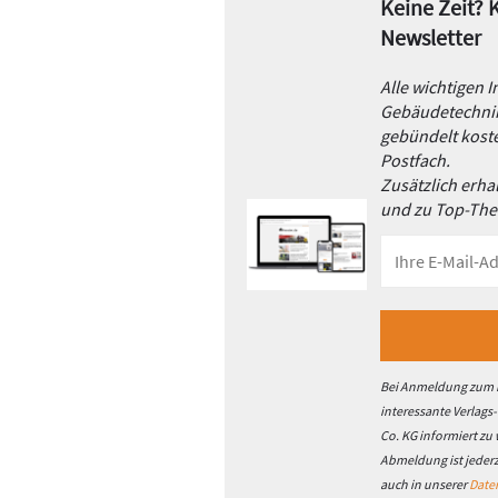
Keine Zeit?
Newsletter
Alle wichtigen 
Gebäudetechnik
gebündelt koste
Postfach.
Zusätzlich erh
und zu Top-Th
Bei Anmeldung zum h
interessante Verlags
Co. KG informiert zu
Abmeldung ist jeder
auch in unserer
Date