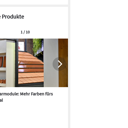
 Produkte
1 / 10
armodule: Mehr Farben fürs
Oxford PV und Fraunhofer IS
al
kombinieren Tandem-Solarze
Matrix-Schindel-Technik