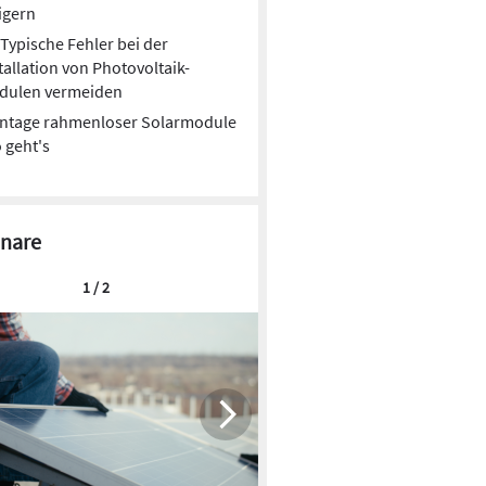
igern
Typische Fehler bei der
tallation von Photovoltaik-
dulen vermeiden
ntage rahmenloser Solarmodule
o geht's
nare
1 / 2