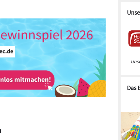
Unse
Unse
Das 
a