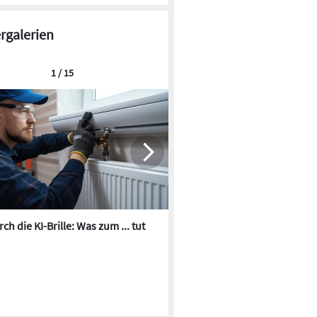
ergalerien
1 / 15
Steuerbefreiung für Erträge aus
Solaranlagen
Bis zu einer Grenze von 12,5 Megawattstunden
pro Jahr können private
Solaranlagenbetreiber in Österreich ihren
Strom einspeisen, ohne dass
ch die KI-Brille: Was zum ... tut
Die besten KI-Bilder zum Th
Einkommenssteuer anfällt.
Heizungswasser