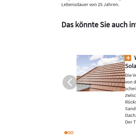
Lebensdauer von 25 Jahren.
Das könnte Sie auch in
n Dachziegeln
Mill
Sola
erwa
Dachziegeln sind nicht
und die Umsetzung
In d
Zwei Solarzellen
Bunde
e und eine
(BEW)
eren und dieses
erseh
 normalen
Deut
 auch kein Hexenwerk.
rechn
dem 