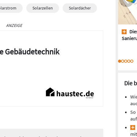
olarstrom
Solarzellen
Solardächer
ANZEIGE
Dies
Sanieru
die Gebäudetechnik
Die 
Wie
auc
So 
auf
mit