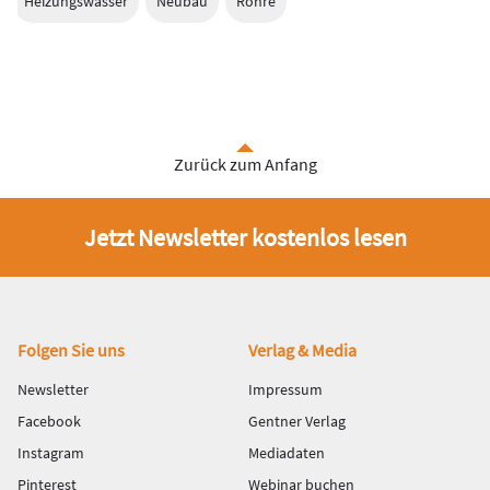
Heizungswasser
Neubau
Rohre
Zurück zum Anfang
Jetzt Newsletter kostenlos lesen
Fußbereich
Folgen Sie uns
Verlag & Media
Newsletter
Impressum
Facebook
Gentner Verlag
Instagram
Mediadaten
Pinterest
Webinar buchen