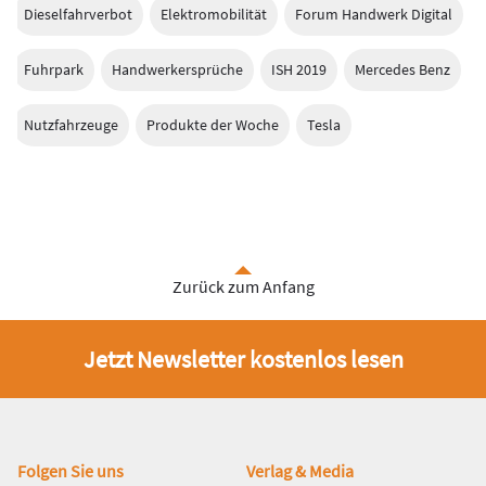
Dieselfahrverbot
Elektromobilität
Forum Handwerk Digital
Fuhrpark
Handwerkersprüche
ISH 2019
Mercedes Benz
Nutzfahrzeuge
Produkte der Woche
Tesla
Zurück zum Anfang
Jetzt Newsletter kostenlos lesen
Fußbereich
Folgen Sie uns
Verlag & Media