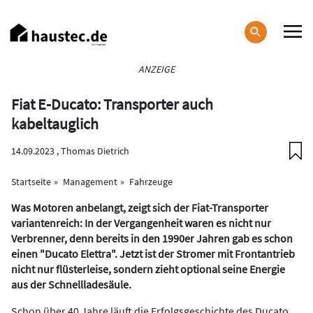
Direkt
zum
Inhalt
Haupt-
ANZEIGE
Navigation
Fiat E-Ducato: Transporter auch
kabeltauglich
14.09.2023 ,
Thomas Dietrich
Startseite
Management
Fahrzeuge
Was Motoren anbelangt, zeigt sich der Fiat-Transporter
variantenreich: In der Vergangenheit waren es nicht nur
Verbrenner, denn bereits in den 1990er Jahren gab es schon
einen "Ducato Elettra". Jetzt ist der Stromer mit Frontantrieb
nicht nur flüsterleise, sondern zieht optional seine Energie
aus der Schnellladesäule.
Schon über 40 Jahre läuft die Erfolgsgeschichte des Ducato.