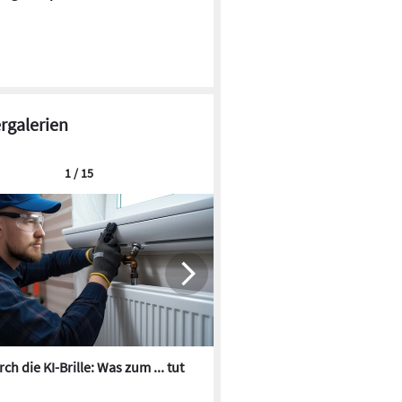
ergalerien
1 / 15
ch die KI-Brille: Was zum ... tut
Die besten KI-Bilder zum Th
Heizungswasser