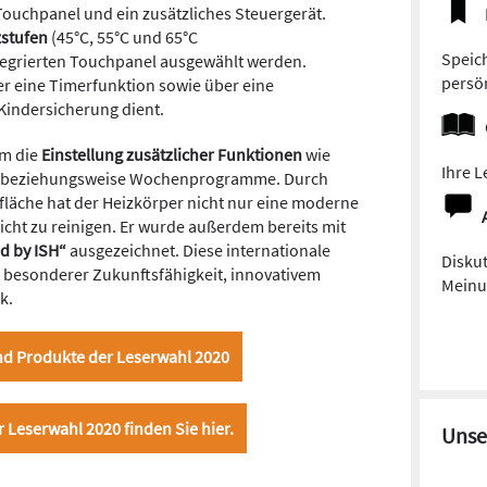
ouchpanel und ein zusätzliches Steuergerät.
zstufen
(45°C, 55°C und 65°C
Speich
egrierten Touchpanel ausgewählt werden.
persön
er eine Timerfunktion sowie über eine
 Kindersicherung dient.
em die
Einstellung zusätzlicher Funktionen
wie
Ihre L
es- beziehungsweise Wochenprogramme. Durch
rfläche hat der Heizkörper nicht nur eine moderne
icht zu reinigen. Er wurde außerdem bereits mit
d by ISH“
ausgezeichnet. Diese internationale
Diskut
 besonderer Zukunftsfähigkeit, innovativem
Meinun
k.
und Produkte der Leserwahl 2020
r Leserwahl 2020 finden Sie hier.
Unse