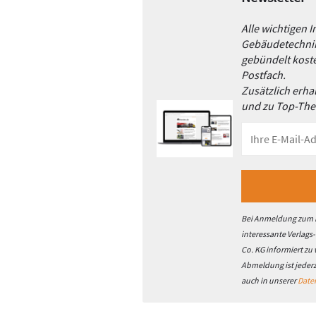
Alle wichtigen 
Gebäudetechnik
gebündelt koste
Postfach.
Zusätzlich erh
und zu Top-Th
Bei Anmeldung zum h
interessante Verlags
Co. KG informiert zu
Abmeldung ist jeder
auch in unserer
Date