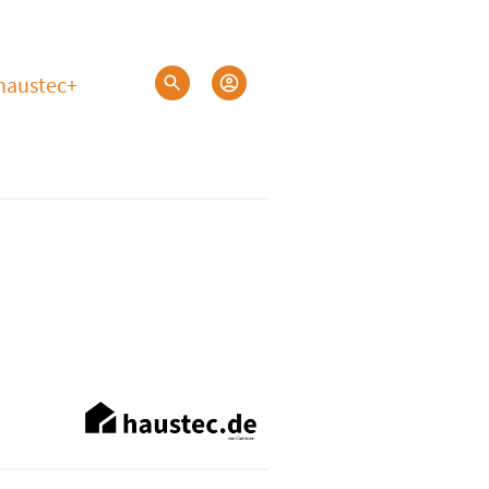
haustec+