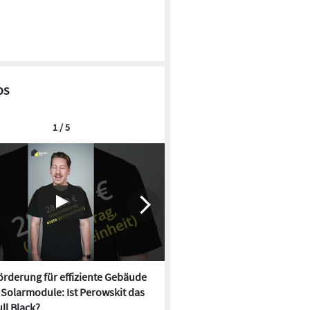
os
1 / 5
rderung für effiziente Gebäude
Neue Förderung für effizien
, Solarmodule: Ist Perowskit das
startet, Solarmodule: Ist Per
ll Black?
neue Full Black?