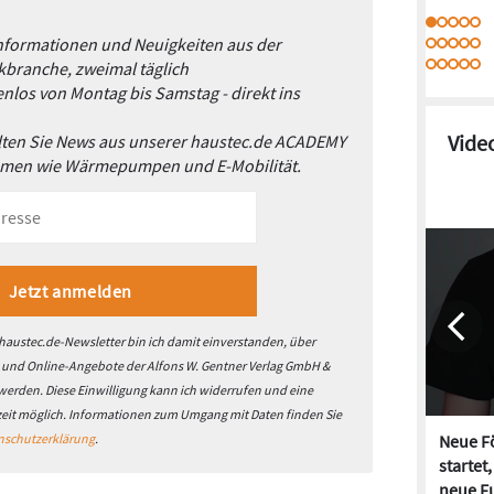
Informationen und Neuigkeiten aus der
branche, zweimal täglich
nlos von Montag bis Samstag - direkt ins
Vide
alten Sie News aus unserer haustec.de ACADEMY
emen wie Wärmepumpen und E-Mobilität.
austec.de-Newsletter bin ich damit einverstanden, über
- und Online-Angebote der Alfons W. Gentner Verlag GmbH &
 werden. Diese Einwilligung kann ich widerrufen und eine
zeit möglich. Informationen zum Umgang mit Daten finden Sie
nschutzerklärung
.
Neue Fö
startet
neue Fu