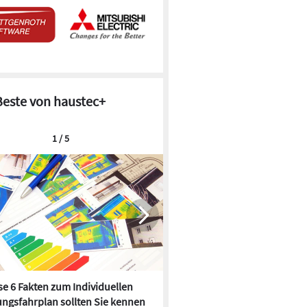
Beste von haustec+
1 / 5
e 6 Fakten zum Individuellen
Kühlen mit Heizkörper:
ngsfahrplan sollten Sie kennen
Wärmepumpe macht es mögl