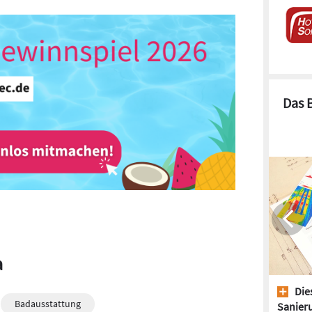
Das 
a
Dies
Badausstattung
Sanieru