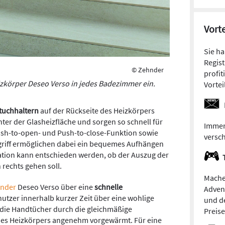
Vorte
Sie h
Regist
© Zehnder
profit
izkörper Deseo Verso in jedes Badezimmer ein.
Vortei
tuchhaltern
auf der Rückseite des Heizkörpers
er der Glasheizfläche und sorgen so schnell für
Immer
sh-to-open- und Push-to-close-Funktion sowie
versc
riff ermöglichen dabei ein bequemes Aufhängen
lation kann entschieden werden, ob der Auszug der
rechts gehen soll.
Mache
nder
Deseo Verso über eine
schnelle
Adven
nutzer innerhalb kurzer Zeit über eine wohlige
und de
ie Handtücher durch die gleichmäßige
Preis
 des Heizkörpers angenehm vorgewärmt.
Für eine