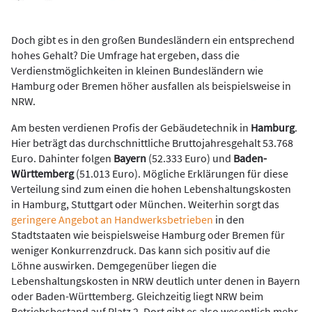
Doch gibt es in den großen Bundesländern ein entsprechend
hohes Gehalt? Die Umfrage hat ergeben, dass die
Verdienstmöglichkeiten in kleinen Bundesländern wie
Hamburg oder Bremen höher ausfallen als beispielsweise in
NRW.
Am besten verdienen Profis der Gebäudetechnik in
Hamburg
.
Hier beträgt das durchschnittliche Bruttojahresgehalt 53.768
Euro. Dahinter folgen
Bayern
(52.333 Euro) und
Baden-
Württemberg
(51.013 Euro). Mögliche Erklärungen für diese
Verteilung sind zum einen die hohen Lebenshaltungskosten
in Hamburg, Stuttgart oder München. Weiterhin sorgt das
geringere Angebot an Handwerksbetrieben
in den
Stadtstaaten wie beispielsweise Hamburg oder Bremen für
weniger Konkurrenzdruck. Das kann sich positiv auf die
Löhne auswirken. Demgegenüber liegen die
Lebenshaltungskosten in NRW deutlich unter denen in Bayern
oder Baden-Württemberg. Gleichzeitig liegt NRW beim
Betriebsbestand auf Platz 2. Dort gibt es also wesentlich mehr