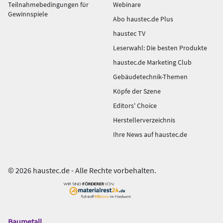
Teilnahmebedingungen für
Webinare
Gewinnspiele
Abo haustec.de Plus
haustec TV
Leserwahl: Die besten Produkte
haustec.de Marketing Club
Gebäudetechnik-Themen
Köpfe der Szene
Editors' Choice
Herstellerverzeichnis
Ihre News auf haustec.de
© 2026 haustec.de - Alle Rechte vorbehalten.
Baumetall
Das