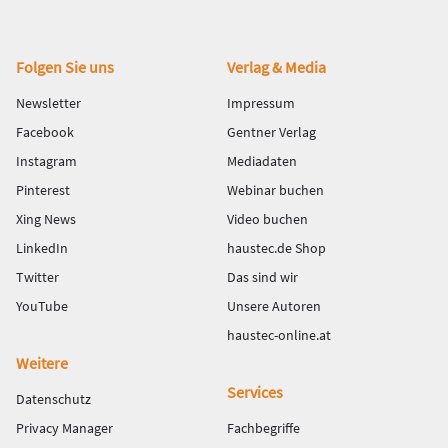
Fußbereich
Folgen Sie uns
Verlag & Media
Newsletter
Impressum
Facebook
Gentner Verlag
Instagram
Mediadaten
Pinterest
Webinar buchen
Xing News
Video buchen
LinkedIn
haustec.de Shop
Twitter
Das sind wir
YouTube
Unsere Autoren
haustec-online.at
Weitere
Services
Datenschutz
Privacy Manager
Fachbegriffe