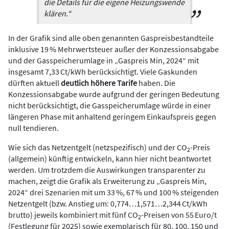
die Details für die eigene Heizungswende
klären.“
In der Grafik sind alle oben genannten Gaspreisbestandteile
inklusive 19 % Mehrwertsteuer außer der Konzessionsabgabe
und der Gasspeicherumlage in „Gaspreis Min, 2024“ mit
insgesamt 7,33 Ct/kWh berücksichtigt. Viele Gaskunden
dürften aktuell
deutlich höhere Tarife
haben. Die
Konzessionsabgabe wurde aufgrund der geringen Bedeutung
nicht berücksichtigt, die Gasspeicherumlage würde in einer
längeren Phase mit anhaltend geringem Einkaufspreis gegen
null tendieren.
Wie sich das Netzentgelt (netzspezifisch) und der CO
-Preis
2
(allgemein) künftig entwickeln, kann hier nicht beantwortet
werden. Um trotzdem die Auswirkungen transparenter zu
machen, zeigt die Grafik als Erweiterung zu „Gaspreis Min,
2024“ drei Szenarien mit um 33 %, 67 % und 100 % steigenden
Netzentgelt (bzw. Anstieg um: 0,774…1,571…2,344 Ct/kWh
brutto) jeweils kombiniert mit fünf CO
-Preisen von 55 Euro/t
2
(Festlegung für 2025) sowie exemplarisch für 80, 100, 150 und