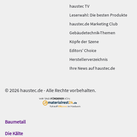
haustec TV
Leserwahl: Die besten Produkte
haustec.de Marketing Club
Gebäudetechnik-Themen
Köpfe der Szene
Editors' Choice
Herstellerverzeichnis
Ihre News auf haustec.de
© 2026 haustec.de - Alle Rechte vorbehalten.
Baumetall
Das
Gentner
Die Kälte