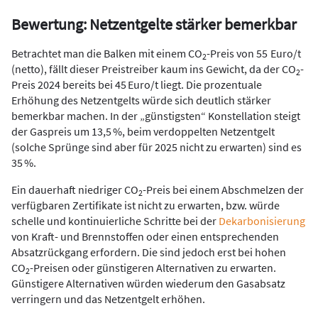
Bewertung: Netzentgelte stärker bemerkbar
Betrachtet man die Balken mit einem CO
-Preis von 55 Euro/t
2
(netto), fällt dieser Preistreiber kaum ins Gewicht, da der CO
-
2
Preis 2024 bereits bei 45 Euro/t liegt. Die prozentuale
Erhöhung des Netzentgelts würde sich deutlich stärker
bemerkbar machen. In der „günstigsten“ Konstellation steigt
der Gaspreis um 13,5 %, beim verdoppelten Netzentgelt
(solche Sprünge sind aber für 2025 nicht zu erwarten) sind es
35 %.
Ein dauerhaft niedriger CO
-Preis bei einem Abschmelzen der
2
verfügbaren Zertifikate ist nicht zu erwarten, bzw. würde
schelle und kontinuierliche Schritte bei der
Dekarbonisierung
von Kraft- und Brennstoffen oder einen entsprechenden
Absatzrückgang erfordern. Die sind jedoch erst bei hohen
CO
-Preisen oder günstigeren Alternativen zu erwarten.
2
Günstigere Alternativen würden wiederum den Gasabsatz
verringern und das Netzentgelt erhöhen.