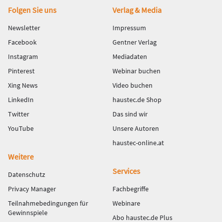
Fußbereich
Folgen Sie uns
Verlag & Media
Newsletter
Impressum
Facebook
Gentner Verlag
Instagram
Mediadaten
Pinterest
Webinar buchen
Xing News
Video buchen
LinkedIn
haustec.de Shop
Twitter
Das sind wir
YouTube
Unsere Autoren
haustec-online.at
Weitere
Services
Datenschutz
Privacy Manager
Fachbegriffe
Teilnahmebedingungen für
Webinare
Gewinnspiele
Abo haustec.de Plus