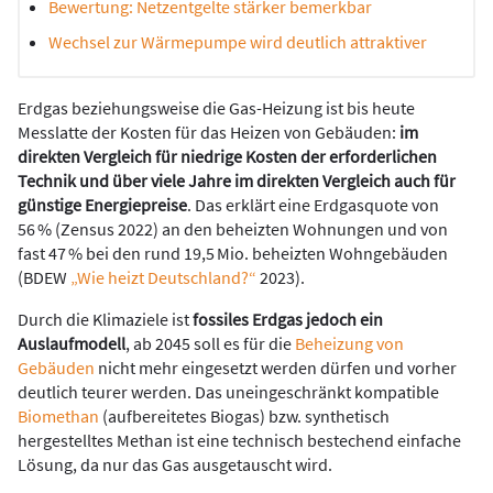
Bewertung: Netzentgelte stärker bemerkbar
Wechsel zur Wärmepumpe wird deutlich attraktiver
Erdgas beziehungsweise die Gas-Heizung ist bis heute
Messlatte der Kosten für das Heizen von Gebäuden:
im
direkten Vergleich für niedrige Kosten der erforderlichen
Technik und über viele Jahre im direkten Vergleich auch für
günstige Energiepreise
. Das erklärt eine Erdgasquote von
56 % (Zensus 2022) an den beheizten Wohnungen und von
fast 47 % bei den rund 19,5 Mio. beheizten Wohngebäuden
(BDEW
„Wie heizt Deutschland?“
2023).
Durch die Klimaziele ist
fossiles Erdgas jedoch ein
Auslaufmodell
, ab 2045 soll es für die
Beheizung von
Gebäuden
nicht mehr eingesetzt werden dürfen und vorher
deutlich teurer werden. Das uneingeschränkt kompatible
Biomethan
(aufbereitetes Biogas) bzw. synthetisch
hergestelltes Methan ist eine technisch bestechend einfache
Lösung, da nur das Gas ausgetauscht wird.