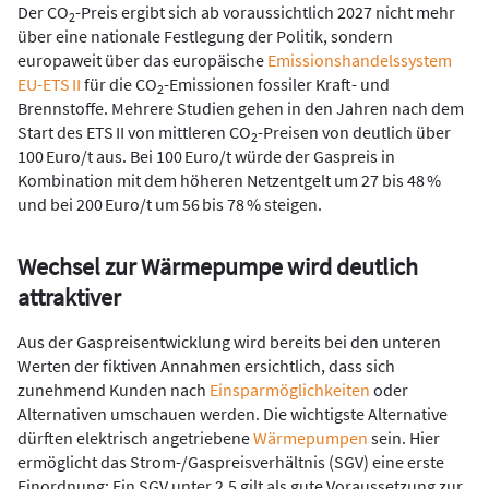
Der CO
-Preis ergibt sich ab voraussichtlich 2027 nicht mehr
2
über eine nationale Festlegung der Politik, sondern
europaweit über das europäische
Emissionshandelssystem
EU-ETS II
für die CO
-Emissionen fossiler Kraft- und
2
Brennstoffe. Mehrere Studien gehen in den Jahren nach dem
Start des ETS II von mittleren CO
-Preisen von deutlich über
2
100 Euro/t aus. Bei 100 Euro/t würde der Gaspreis in
Kombination mit dem höheren Netzentgelt um 27 bis 48 %
und bei 200 Euro/t um 56 bis 78 % steigen.
Wechsel zur Wärmepumpe wird deutlich
attraktiver
Aus der Gaspreisentwicklung wird bereits bei den unteren
Werten der fiktiven Annahmen ersichtlich, dass sich
zunehmend Kunden nach
Einsparmöglichkeiten
oder
Alternativen umschauen werden. Die wichtigste Alternative
dürften elektrisch angetriebene
Wärmepumpen
sein. Hier
ermöglicht das Strom-/Gaspreisverhältnis (SGV) eine erste
Einordnung: Ein SGV unter 2,5 gilt als gute Voraussetzung zur