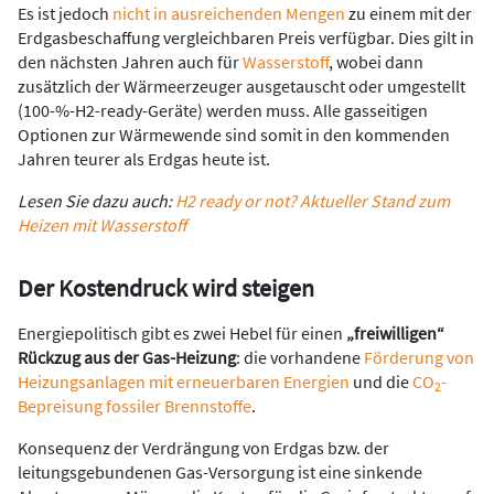
Es ist jedoch
nicht in ausreichenden Mengen
zu einem mit der
Erdgasbeschaffung vergleichbaren Preis verfügbar. Dies gilt in
den nächsten Jahren auch für
Wasserstoff
, wobei dann
zusätzlich der Wärmeerzeuger ausgetauscht oder umgestellt
(100-%-H2-ready-Geräte) werden muss. Alle gasseitigen
Optionen zur Wärmewende sind somit in den kommenden
Jahren teurer als Erdgas heute ist.
Lesen Sie dazu auch:
H2 ready or not? Aktueller Stand zum
Heizen mit Wasserstoff
Der Kostendruck wird steigen
Energiepolitisch gibt es zwei Hebel für einen
„freiwilligen“
Rückzug aus der Gas-Heizung
: die vorhandene
Förderung von
Heizungsanlagen mit erneuerbaren Energien
und die
CO
-
2
Bepreisung fossiler Brennstoffe
.
Konsequenz der Verdrängung von Erdgas bzw. der
leitungsgebundenen Gas-Versorgung ist eine sinkende