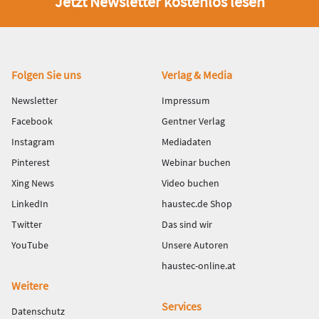
Jetzt Newsletter kostenlos lesen
Fußbereich
Folgen Sie uns
Verlag & Media
Newsletter
Impressum
Facebook
Gentner Verlag
Instagram
Mediadaten
Pinterest
Webinar buchen
Xing News
Video buchen
LinkedIn
haustec.de Shop
Twitter
Das sind wir
YouTube
Unsere Autoren
haustec-online.at
Weitere
Services
Datenschutz