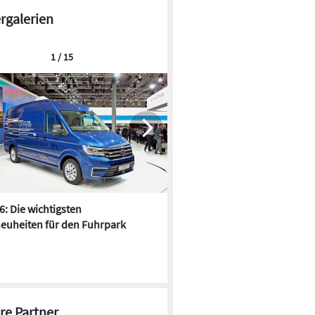
ergalerien
1 / 15
6: Die wichtigsten
Pfusch am Bau - die 10 schrä
euheiten für den Fuhrpark
Fundstücke
re Partner