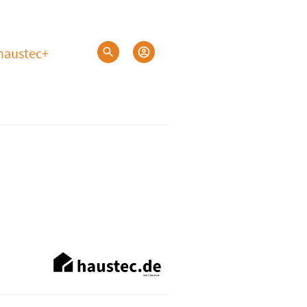
haustec+