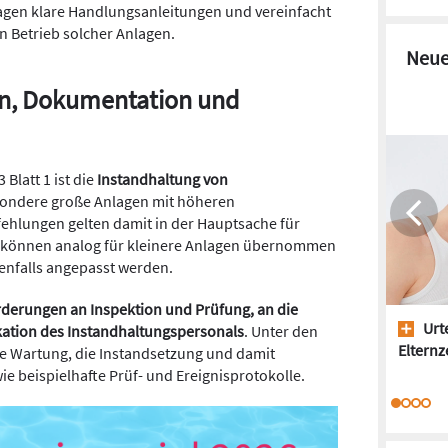
agen klare Handlungsanleitungen und vereinfacht
n Betrieb solcher Anlagen.
Neue
ion, Dokumentation und
Blatt 1 ist die
Instandhaltung von
sondere große Anlagen mit höheren
hlungen gelten damit in der Hauptsache für
e können analog für kleinere Anlagen übernommen
nfalls angepasst werden.
derungen an Inspektion und Prüfung, an die
Urte
kation des Instandhaltungspersonals
. Unter den
Elternze
e Wartung, die Instandsetzung und damit
ie beispielhafte Prüf- und Ereignisprotokolle.