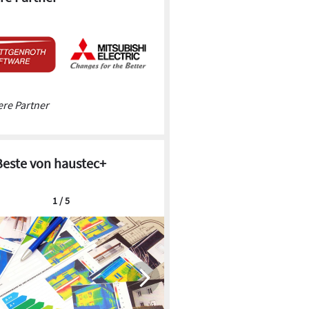
re Partner
Beste von haustec+
1 / 5