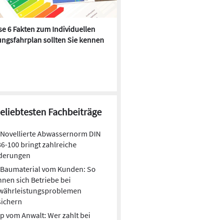
e 6 Fakten zum Individuellen
Kühlen mit Heizkörper:
ngsfahrplan sollten Sie kennen
Wärmepumpe macht es mögl
beliebtesten Fachbeiträge
Novellierte Abwassernorm DIN
6-100 bringt zahlreiche
derungen
Baumaterial vom Kunden: So
nen sich Betriebe bei
währleistungsproblemen
sichern
p vom Anwalt: Wer zahlt bei