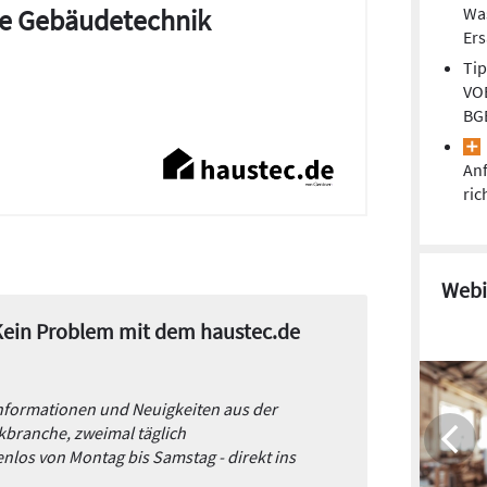
die Gebäudetechnik
Wa
Er
Tip
VOB
BG
Anf
ric
Webi
 Kein Problem mit dem haustec.de
Informationen und Neuigkeiten aus der
branche, zweimal täglich
nlos von Montag bis Samstag - direkt ins