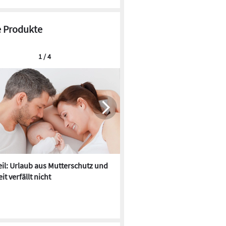
 Produkte
1 / 4
il: Urlaub aus Mutterschutz und
SitaFibel: Flachdachentwäss
it verfällt nicht
bis Z