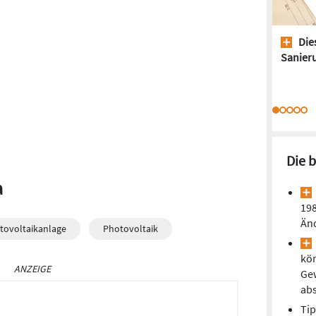
Dies
Sanieru
Die 
a
198
Än
tovoltaikanlage
Photovoltaik
kön
ANZEIGE
Ge
ab
Tip