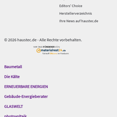
Editors' Choice
Herstellerverzeichnis
Ihre News auf haustec.de
© 2026 haustec.de - Alle Rechte vorbehalten.
Baumetall
Das
Gentner
Die Kälte
Netzwerk
ERNEUERBARE ENERGIEN
Gebäude-Energieberater
GLASWELT
photovoltaik