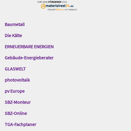
Baumetall
Das
Gentner
Die Kälte
Netzwerk
ERNEUERBARE ENERGIEN
Gebäude-Energieberater
GLASWELT
photovoltaik
pv Europe
SBZ-Monteur
SBZ-Online
TGA-Fachplaner