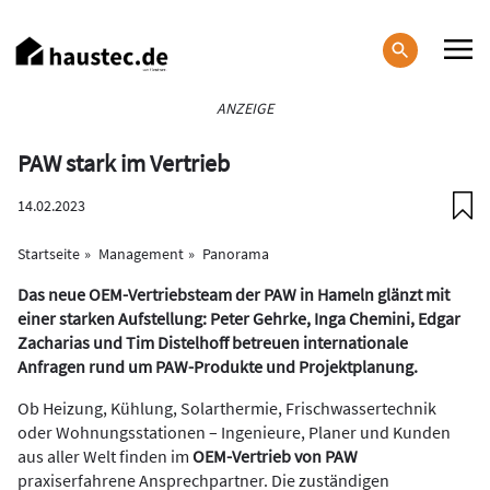
Direkt
zum
Inhalt
Haupt-
ANZEIGE
Navigation
PAW stark im Vertrieb
14.02.2023
Startseite
Management
Panorama
Das neue OEM-Vertriebsteam der PAW in Hameln glänzt mit
einer starken Aufstellung: Peter Gehrke, Inga Chemini, Edgar
Zacharias und Tim Distelhoff betreuen internationale
Anfragen rund um PAW-Produkte und Projektplanung.
Ob Heizung, Kühlung, Solarthermie, Frischwassertechnik
oder Wohnungsstationen – Ingenieure, Planer und Kunden
aus aller Welt finden im
OEM-Vertrieb von PAW
praxiserfahrene Ansprechpartner. Die zuständigen