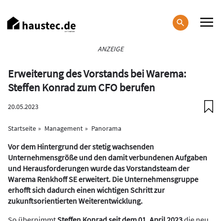
Direkt
zum
Inhalt
Haupt-
ANZEIGE
Navigation
Erweiterung des Vorstands bei Warema:
Steffen Konrad zum CFO berufen
20.05.2023
Startseite
Management
Panorama
Vor dem Hintergrund der stetig wachsenden
Unternehmensgröße und den damit verbundenen Aufgaben
und Herausforderungen wurde das Vorstandsteam der
Warema Renkhoff SE erweitert. Die Unternehmensgruppe
erhofft sich dadurch einen wichtigen Schritt zur
zukunftsorientierten Weiterentwicklung.
So übernimmt
Steffen Konrad seit dem 01. April 2023
die neu