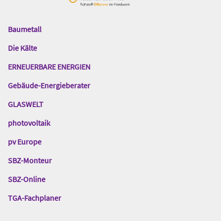
Baumetall
Das
Gentner
Die Kälte
Netzwerk
ERNEUERBARE ENERGIEN
Gebäude-Energieberater
GLASWELT
photovoltaik
pv Europe
SBZ-Monteur
SBZ-Online
TGA-Fachplaner